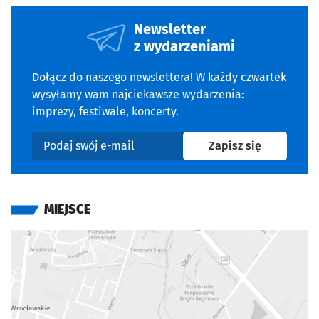
Kup bilet online: [
link
]
Zarezerwuj swój bilet już dziś i bądź z nami w ten
Newsletter
wyjątkowy wieczór. Serdecznie zapraszamy!
z wydarzeniami
INFORMACJE DODATKOWE
Dołącz do naszego newslettera! W każdy czwartek
wysyłamy wam najciekawsze wydarzenia:
imprezy, festiwale, koncerty.
Strona organizatora
Otwiera się w nowej karcie
Otwiera się w nowej karcie
Otwiera się w nowej kar
na newslet
Zapisz się
Podaj swój e-mail
MIEJSCE