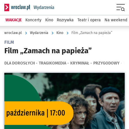
Serwis informacyjny wroclaw.pl podserwis: Wydarzenia
Menu
WAKACJE
Koncerty
Kino
Rozrywka
Teatr i opera
Na weekend
wroclaw.pl
Wydarzenia
Kino
Film „Zamach na papieża”
FILM
Film „Zamach na papieża”
DLA DOROSŁYCH
TRAGIKOMEDIA
KRYMINAŁ
PRZYGODOWY
DL
Kliknij, aby powiększyć