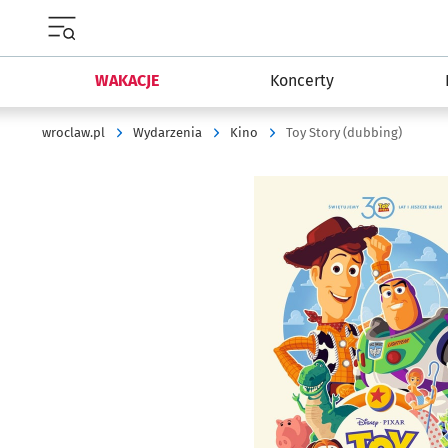
Menu główne portalu wroclaw.pl
WAKACJE
Koncerty
wroclaw.pl
Wydarzenia
Kino
Toy Story (dubbing)
Kliknij, aby powiększyć