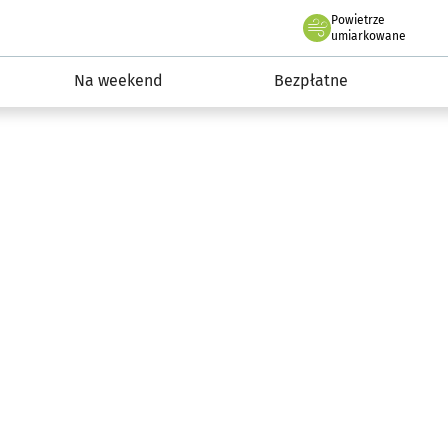
Powietrze
we Wrocławiu
ydarzenia
umiarkowane
Na weekend
Bezpłatne