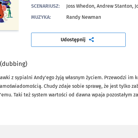
SCENARIUSZ:
Joss Whedon, Andrew Stanton, J
MUZYKA:
Randy Newman
artykuł
Udostępnij
 (dubbing)
awki z sypialni Andy'ego żyją własnym życiem. Przewodzi im 
amoświadomością. Chudy zdaje sobie sprawę, że jest tylko z
dy'emu. Taki też system wartości od dawna wpaja pozostałym 
nki, Pan Bulwa, znerwicowany dinozaur Rex, pasterka owiecze
h żołnierzyków. Pewnego dnia w pokoju Andy'ego pojawia się