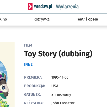
Serwis informacyjny wroclaw.pl podserwis: W
Kino
Rozrywka
Teatr i opera
FILM
Toy Story (dubbing)
INNE
PREMIERA:
1995-11-30
PRODUKCJA:
USA
GATUNEK:
animowany
REŻYSERIA:
John Lasseter