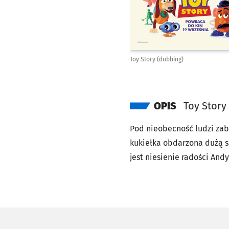
Toy Story (dubbing)
OPIS
Toy Story
Pod nieobecność ludzi zab
kukiełka obdarzona dużą s
jest niesienie radości An
są: sprężynowy jamnik Cie
Hamm i zastęp plastikowyc
zabawka...