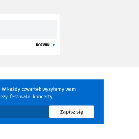
ROZWIŃ
a! W każdy czwartek wysyłamy wam
zy, festiwale, koncerty.
na newsletter
Zapisz się