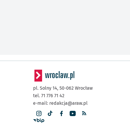
pl. Solny 14,
50-062
Wrocław
tel. 71 776 71 42
e-mail:
redakcja@araw.pl