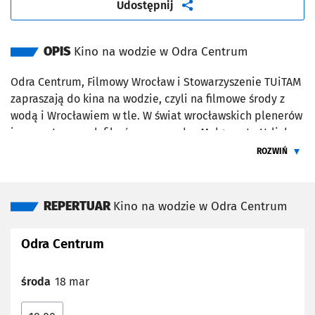
artykuł
Udostępnij
OPIS
Kino na wodzie w Odra Centrum
Odra Centrum, Filmowy Wrocław i Stowarzyszenie TUiTAM
zapraszają do kina na wodzie, czyli na filmowe środy z
wodą i Wrocławiem w tle. W świat wrocławskich plenerów
i prezentowanych filmów wprowadzą Małgorzata Urlich-
Kornacka i Bogdan Bernacki z Filmowego Wrocławia.
ROZWIŃ
ŻEBY PRZEC
Harmonogram:
18.03.2026 (18:00) – „Erratum” (2010), reż. Marek Lechki;
REPERTUAR
Kino na wodzie w Odra Centrum
8.04.2026 (18:00) – „Yesterday” (1984), reż. Radosław
Piwowarski;
15.04.2026 (18:00) –
„
Wśród nocnej ciszy
”
(1978), reż.
Odra Centrum
Tadeusz Chmielewski;
29.04.2026 (18:00) – „Fotograf” (2014), reż. Waldemar
środa
18 mar
Krzystek;
6.05.2026 (18:00) – „Śmierć Zygielbojma” (2021), reż.