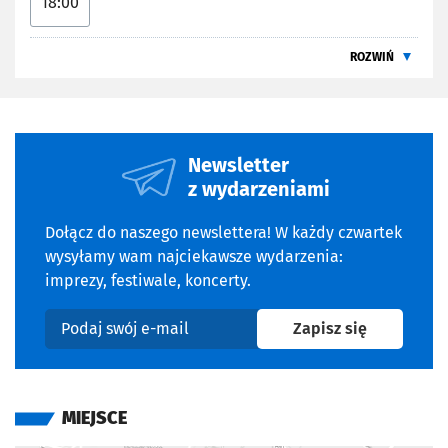
18:00
Ryszard Brylski;
13.05.2026 (18:00) – „Anatomia miłości” (1972), reż.
ROZWIŃ
Roman Załuski;
20.05.2026 (18:00) – „Dziewczyna z igłą” (2024), reż.
Magnus von Horn
Wstęp na wszystkie projekcje jest bezpłatny. Wydarzenie
Newsletter
odbywa się w
Odra Centrum (Wybrzeże Juliusza
z wydarzeniami
Słowackiego 5B).
Projekt jest finansowany ze środków Gminy Wrocław
Dołącz do naszego newslettera! W każdy czwartek
www.wroclaw.pl
wysyłamy wam najciekawsze wydarzenia:
imprezy, festiwale, koncerty.
INFORMACJE DODATKOWE
na newslet
Zapisz się
Podaj swój e-mail
Strona organizatora
Otwiera się w nowej karcie
Otwiera się w nowej karcie
MIEJSCE