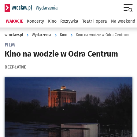
Serwis informacyjny wroclaw.pl podserwis: Wydarzenia
Menu
WAKACJE
Koncerty
Kino
Rozrywka
Teatr i opera
Na weekend
wroclaw.pl
Wydarzenia
Kino
Kino na wodzie w Odra Centrum
FILM
Kino na wodzie w Odra Centrum
BEZPŁATNE
Kliknij, aby powiększyć