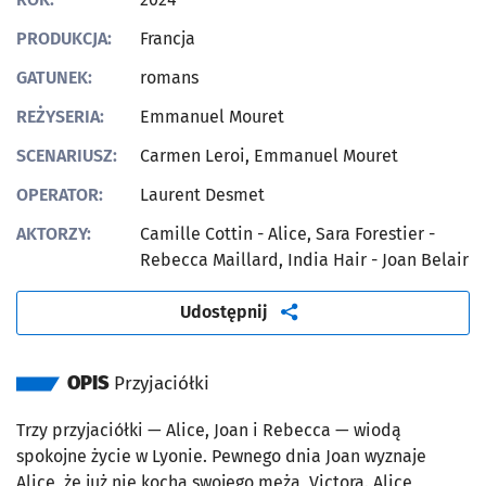
PRODUKCJA:
Francja
GATUNEK:
romans
REŻYSERIA:
Emmanuel Mouret
SCENARIUSZ:
Carmen Leroi, Emmanuel Mouret
OPERATOR:
Laurent Desmet
AKTORZY:
Camille Cottin - Alice, Sara Forestier -
Rebecca Maillard, India Hair - Joan Belair
artykuł
Udostępnij
OPIS
Przyjaciółki
Trzy przyjaciółki — Alice, Joan i Rebecca — wiodą
spokojne życie w Lyonie. Pewnego dnia Joan wyznaje
Alice, że już nie kocha swojego męża, Victora. Alice