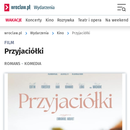
Serwis informacyjny wroclaw.pl podserwis: Wydarzenia
Menu
WAKACJE
Koncerty
Kino
Rozrywka
Teatr i opera
Na weekend
wroclaw.pl
Wydarzenia
Kino
Przyjaciółki
FILM
Przyjaciółki
ROMANS
KOMEDIA
Kliknij, aby powiększyć