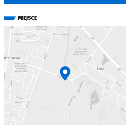
Film pojawi się na ekranach w regularnej dystrybucji już 5
września!
MIEJSCE
INFORMACJE DODATKOWE
Strona organizatora
Otwiera się w nowej karcie
Otwiera się w nowej karcie
Otwiera się w nowej kar