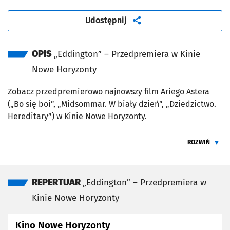
artykuł
Udostępnij
OPIS
„Eddington” – Przedpremiera w Kinie
Nowe Horyzonty
Zobacz przedpremierowo najnowszy film Ariego Astera
(„Bo się boi”, „Midsommar. W biały dzień”, „Dziedzictwo.
Hereditary”) w Kinie Nowe Horyzonty.
Wizjonerski portret naszych zbiorowych fobii i lęków albo
ROZWIŃ
zawoalowana adaptacja gry Grand Theft Auto. Wybierz
ŻEBY PRZEC
mądrze. Ari Aster odpala wrotki i wraca myślami do 2020
roku – wybuchu pandemii koronawirusa, która opanowuje
fikcyjne amerykańskie miasteczko Eddington w stanie
REPERTUAR
„Eddington” – Przedpremiera w
Nowy Meksyk. Lockdown zbiega się tu z nadchodzącymi
Kinie Nowe Horyzonty
wyborami i eskalacją konfliktu na linii: obecny burmistrz
Ted Garcia (Pedro Pascal) kontra szeryf Joe Cross (Joaquin
Kino Nowe Horyzonty