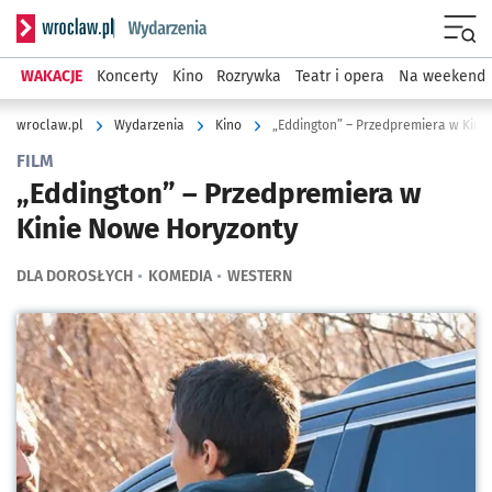
Serwis informacyjny wroclaw.pl podserwis: Wydarzenia
Menu
WAKACJE
Koncerty
Kino
Rozrywka
Teatr i opera
Na weekend
wroclaw.pl
Wydarzenia
Kino
„Eddington” – Przedpremiera w Kini
FILM
„Eddington” – Przedpremiera w
Kinie Nowe Horyzonty
DLA DOROSŁYCH
KOMEDIA
WESTERN
Kliknij, aby powiększyć