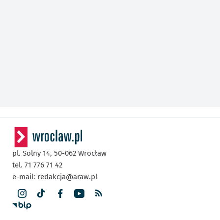
pl. Solny 14,
50-062
Wrocław
tel. 71 776 71 42
e-mail:
redakcja@araw.pl