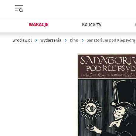
Menu główne portalu wroclaw.pl
WAKACJE
Koncerty
wroclaw.pl
Wydarzenia
Kino
Sanatorium pod Klepsydrą 
Kliknij, aby powiększyć