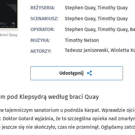
REŻYSERIA:
Stephen Quay, Timothy Quay
SCENARIUSZ:
Stephen Quay, Timothy Quay
OPERATOR:
Stephen Quay, Timothy Quay, Ba
braci Quay
MUZYKA:
Timothy Nelson
Tadeusz Janiszewski, Wioletta K
AKTORZY:
artykuł
Udostępnij
um pod Klepsydrą według braci Quay
 w tajemniczym sanatorium u podnóża Karpat. Wprawdzie ojciec
. Doktor Gotard wyjaśnia, że to szczególna opieka nad zmarłymi
ie jeszcze się nie skończyło, czas nie przeminął. Oglądamy z