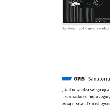
Sanatorium pod Klepsydrą według 
OPIS
Sanatori
Józef odwiedza swego ojca
uzdrowisku cofnięto zegary
że są martwi. Tam ich życ