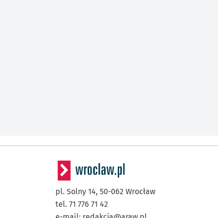
pl. Solny 14,
50-062
Wrocław
tel. 71 776 71 42
e-mail:
redakcja@araw.pl