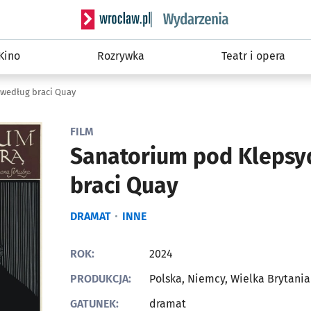
Serwis informacyjny wroclaw.pl podserwis: W
Kino
Rozrywka
Teatr i opera
według braci Quay
FILM
Sanatorium pod Klepsy
braci Quay
DRAMAT
INNE
ROK:
2024
PRODUKCJA:
Polska, Niemcy, Wielka Brytania
GATUNEK:
dramat