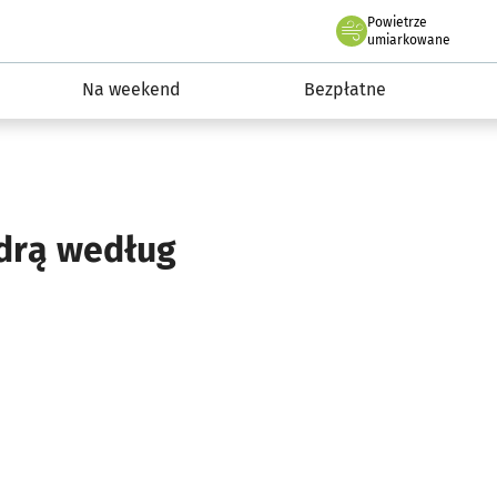
Powietrze
we Wrocławiu
ydarzenia
umiarkowane
Na weekend
Bezpłatne
drą według