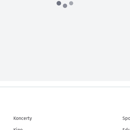
Koncerty
Spo
Kino
Edu