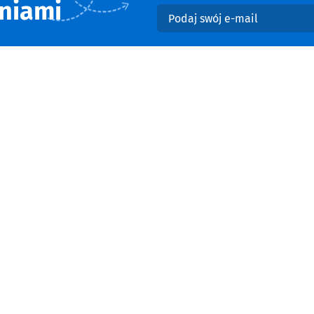
niami
Podaj swój e-mail