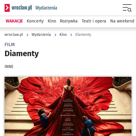
Serwis informacyjny wroclaw.pl podserwis: Wydarzenia
Menu
WAKACJE
Koncerty
Kino
Rozrywka
Teatr i opera
Na weekend
wroclaw.pl
Wydarzenia
Kino
Diamenty
FILM
Diamenty
INNE
Kliknij, aby powiększyć