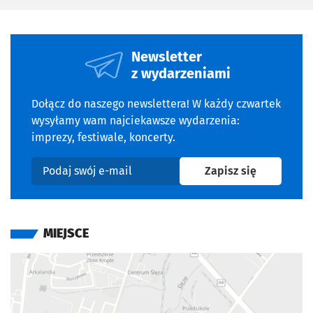
siostrzeństwo przenikają się wzajemnie. Jest to historia o
namiętnościach, pasji, lękach i pustce, które
pozostawiają głębokie ślady w sercu. To opowieść
Newsletter
poruszająca do głębi, pełna nieoczywistych emocji, które
z wydarzeniami
zapadają w pamięć. Polskiemu widzowi nazwisko Ferzana
Özpeteka kojarzy się przede wszystkim z jego głośnym
Dołącz do naszego newslettera! W każdy czwartek
filmem „Okna” (2003), który zdobył ogromne uznanie i
wysyłamy wam najciekawsze wydarzenia:
wprowadził go na szczyty popularności. Jego kino pełne
imprezy, festiwale, koncerty.
jest zmysłowości i refleksji nad tym, co
niewypowiedziane, o czym mówi się niechętnie, ale co
na newslet
Zapisz się
Podaj swój e-mail
pozostaje nieodłącznie związane z każdym człowiekiem.
MIEJSCE