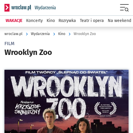
Serwis informacyjny wroclaw.pl podserwis: Wydarzenia
Menu
WAKACJE
Koncerty
Kino
Rozrywka
Teatr i opera
Na weekend
wroclaw.pl
Wydarzenia
Kino
Wrooklyn Zoo
FILM
Wrooklyn Zoo
Kliknij, aby powiększyć