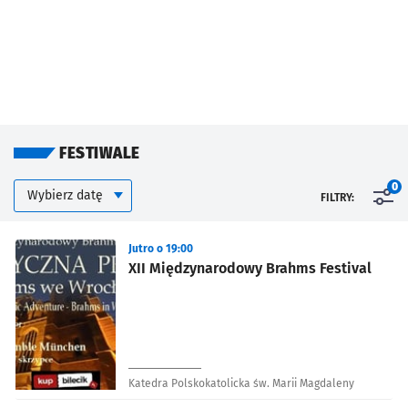
FESTIWALE
Kalendarium
Wybierz datę
0
FILTRY:
Znalezione wydarzenia
Jutro o 19:00
XII Międzynarodowy Brahms Festival
Katedra Polskokatolicka św. Marii Magdaleny