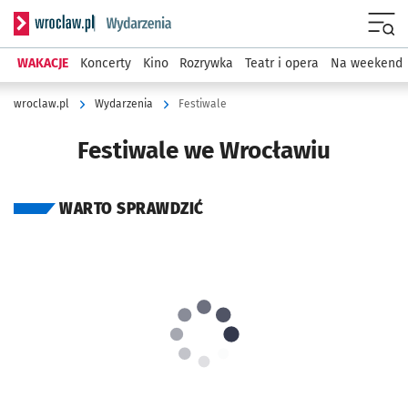
Serwis informacyjny wroclaw.pl podserwis: Wydarzenia
Menu
WAKACJE
Koncerty
Kino
Rozrywka
Teatr i opera
Na weekend
wroclaw.pl
Wydarzenia
Festiwale
Festiwale we Wrocławiu
WARTO SPRAWDZIĆ