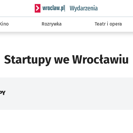
Serwis informacyjny wroclaw.pl podserwis: W
Kino
Rozrywka
Teatr i opera
Startupy we Wrocławiu
PY