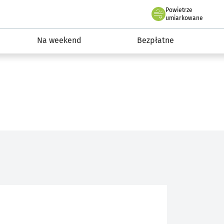
Powietrze
we Wrocławiu
ydarzenia
umiarkowane
Na weekend
Bezpłatne