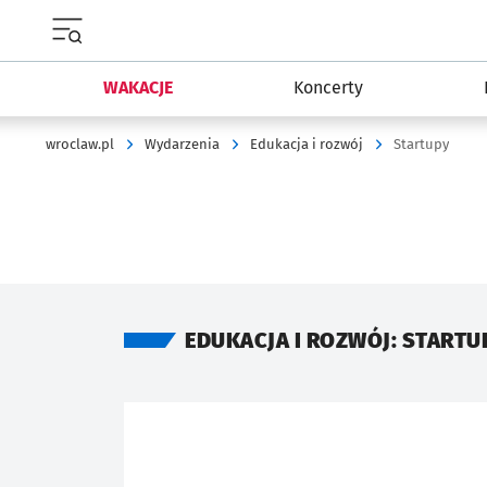
Menu główne portalu wroclaw.pl
WAKACJE
Koncerty
wroclaw.pl
Wydarzenia
Edukacja i rozwój
Startupy
EDUKACJA I ROZWÓJ: STARTU
Znalezione wydarzenia