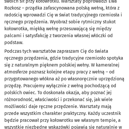
swoich sił przy kołowrotku. Warsztaty poprowadzi Ewa
Rozkosz – prządka zafascynowana polską wełną, która z
radością wprowadzi Cię w świat tradycyjnego rzemiosła i
ręcznego przędzenia. Wyobraź sobie rytmiczny stukot
kołowrotka, miękką wełnę przesuwającą się między
palcami i satysfakcję z tworzenia własnej włóczki od
podstaw.
Podczas tych warsztatów zapraszam Cię do świata
ręcznego przędzenia, gdzie tradycyjne rzemiosło spotyka
się z naturalnym pięknem polskiej wełny. W kameralnej
atmosferze poznasz kolejne etapy pracy z wełną – od
przygotowanego włókna aż po własnoręcznie uprzędzioną
przędzę. Pracujemy wyłącznie z wełną pochodzącą od
polskich owiec. To doskonała okazja, aby poznać jej
różnorodność, właściwości i przekonać się, jak wiele
możliwości daje ręczne przędzenie. Warsztaty mają
przede wszystkim charakter praktyczny. Każdy uczestnik
będzie pracował przy kołowrotku we własnym tempie, a
wszystkie niezbędne wskazówki pojawią się naturalnie w