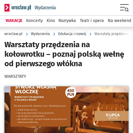
Serwis informacyjny wroclaw.pl podserwis: Wydarzenia
Menu
WAKACJE
Koncerty
Kino
Rozrywka
Teatr i opera
Na weekend
wroclaw.pl
Wydarzenia
Edukacja i rozwój
Warsztaty przędzenia n
Warsztaty przędzenia na
kołowrotku – poznaj polską wełnę
od pierwszego włókna
WARSZTATY
Kliknij, aby powiększyć