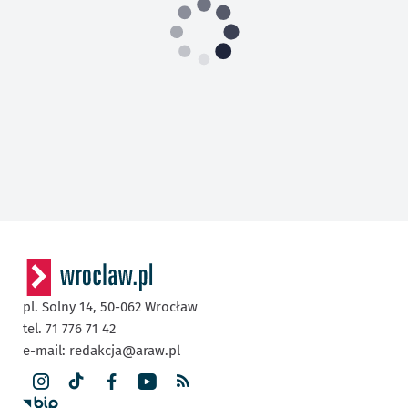
pl. Solny 14,
50-062
Wrocław
tel. 71 776 71 42
e-mail:
redakcja@araw.pl