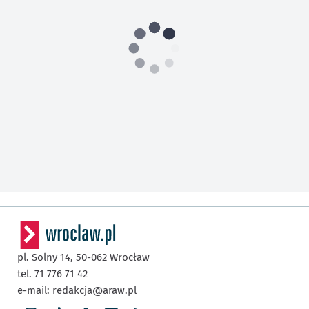
pl. Solny 14,
50-062
Wrocław
tel. 71 776 71 42
e-mail:
redakcja@araw.pl