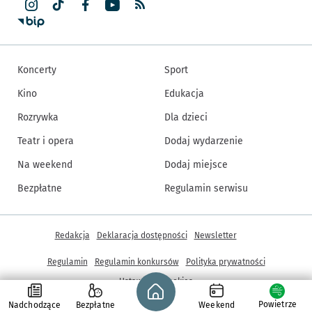
Koncerty
Sport
Kino
Edukacja
Rozrywka
Dla dzieci
Teatr i opera
Dodaj wydarzenie
Na weekend
Dodaj miejsce
Bezpłatne
Regulamin serwisu
Inne informacje
Redakcja
Deklaracja dostępności
Newsletter
Regulamin
Regulamin konkursów
Polityka prywatności
Strona główna - wroclaw.pl
Ustawienia cookies
Powietrze
Nadchodzące
Bezpłatne
Weekend
© Copyright 2005-2026, ARAW S.A., Gmina Wrocław