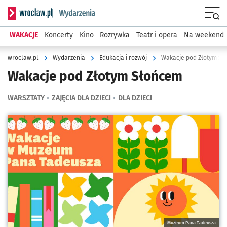
Serwis informacyjny wroclaw.pl podserwis: Wydarzenia
Menu
WAKACJE
Koncerty
Kino
Rozrywka
Teatr i opera
Na weekend
wroclaw.pl
Wydarzenia
Edukacja i rozwój
Wakacje pod Złotym S
Wakacje pod Złotym Słońcem
WARSZTATY
ZAJĘCIA DLA DZIECI
DLA DZIECI
Kliknij, aby powiększyć
Muzeum Pana Tadeusza