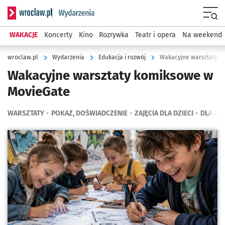
Serwis informacyjny wroclaw.pl podserwis: Wydarzenia
Menu
WAKACJE
Koncerty
Kino
Rozrywka
Teatr i opera
Na weekend
wroclaw.pl
Wydarzenia
Edukacja i rozwój
Wakacyjne warsztaty k
Wakacyjne warsztaty komiksowe w
MovieGate
WARSZTATY
POKAZ, DOŚWIADCZENIE
ZAJĘCIA DLA DZIECI
DLA MŁ
Kliknij, aby powiększyć