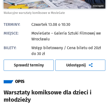
moviegate
Wakacyjne warsztaty komiksowe w MovieGate
TERMINY:
Czwartek 13.08 o 10:30
MIEJSCE:
MovieGate – Galeria Sztuki Filmowej we
Wrocławiu
BILETY:
Wstęp biletowany
/ Cena biletu od 20zł
do 30 zł
artykuł
Sprawdź terminy
Udostępnij
OPIS
Warsztaty komiksowe dla dzieci i
młodzieży