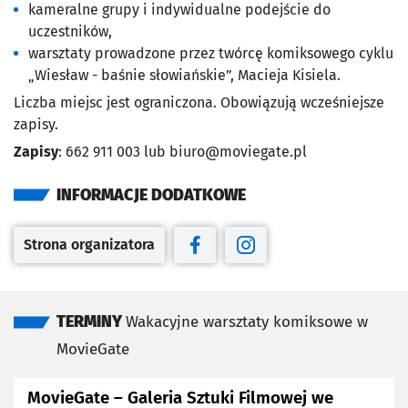
kameralne grupy i indywidualne podejście do
uczestników,
warsztaty prowadzone przez twórcę komiksowego cyklu
„Wiesław - baśnie słowiańskie”, Macieja Kisiela.
Liczba miejsc jest ograniczona. Obowiązują wcześniejsze
zapisy.
Zapisy
: 662 911 003 lub
biuro@moviegate.pl
INFORMACJE DODATKOWE
Strona organizatora
Otwiera się w nowej karcie
Otwiera się w nowej karcie
Otwiera się w nowej kar
TERMINY
Wakacyjne warsztaty komiksowe w
MovieGate
MovieGate – Galeria Sztuki Filmowej we