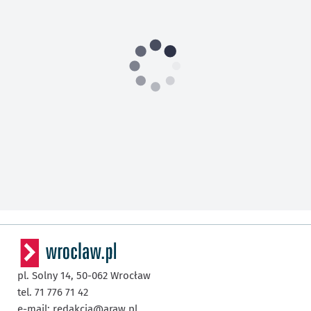
pl. Solny 14,
50-062
Wrocław
tel. 71 776 71 42
e-mail:
redakcja@araw.pl