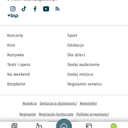
Koncerty
Sport
Kino
Edukacja
Rozrywka
Dla dzieci
Teatr i opera
Dodaj wydarzenie
Na weekend
Dodaj miejsce
Bezpłatne
Regulamin serwisu
Inne informacje
Redakcja
Deklaracja dostępności
Newsletter
Regulamin
Regulamin konkursów
Polityka prywatności
Strona główna - wroclaw.pl
Ustawienia cookies