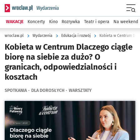
Serwis informacyjny wroclaw.pl podserwis: Wydarzenia
Menu
WAKACJE
Koncerty
Kino
Rozrywka
Teatr i opera
Na weekend
wroclaw.pl
Wydarzenia
Edukacja i rozwój
Kobieta w Centrum Dlaczego ciągle
biorę na siebie za dużo? O
granicach, odpowiedzialności i
kosztach
SPOTKANIA
DLA DOROSŁYCH
WARSZTATY
Kliknij, aby powiększyć