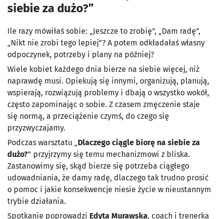
siebie za dużo?”
Ile razy mówiłaś sobie: „Jeszcze to zrobię”, „Dam radę”,
„Nikt nie zrobi tego lepiej”? A potem odkładałaś własny
odpoczynek, potrzeby i plany na później?
Wiele kobiet każdego dnia bierze na siebie więcej, niż
naprawdę musi. Opiekują się innymi, organizują, planują,
wspierają, rozwiązują problemy i dbają o wszystko wokół,
często zapominając o sobie. Z czasem zmęczenie staje
się normą, a przeciążenie czymś, do czego się
przyzwyczajamy.
Podczas warsztatu „
Dlaczego ciągle biorę na siebie za
dużo?
” przyjrzymy się temu mechanizmowi z bliska.
Zastanowimy się, skąd bierze się potrzeba ciągłego
udowadniania, że damy radę, dlaczego tak trudno prosić
o pomoc i jakie konsekwencje niesie życie w nieustannym
trybie działania.
Spotkanie poprowadzi
Edyta Murawska
, coach i trenerka