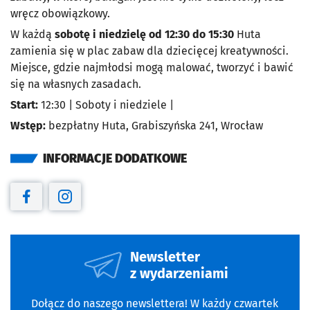
wręcz obowiązkowy.
W każdą
sobotę i niedzielę od 12:30 do 15:30
Huta
zamienia się w plac zabaw dla dziecięcej kreatywności.
Miejsce, gdzie najmłodsi mogą malować, tworzyć i bawić
się na własnych zasadach.
Start:
12:30 | Soboty i niedziele |
Wstęp:
bezpłatny Huta, Grabiszyńska 241, Wrocław
INFORMACJE DODATKOWE
Otwiera się w nowej karcie
Otwiera się w nowej karcie
Newsletter
z wydarzeniami
Dołącz do naszego newslettera! W każdy czwartek