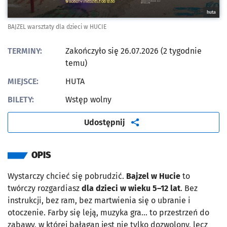
huta
BAJZEL warsztaty dla dzieci w HUCIE
TERMINY:
Zakończyło się 26.07.2026 (2 tygodnie
temu)
MIEJSCE:
HUTA
BILETY:
Wstęp wolny
artykuł
Udostępnij
OPIS
Wystarczy chcieć się pobrudzić.
Bajzel w Hucie
to
twórczy rozgardiasz
dla dzieci w wieku 5–12 lat
. Bez
instrukcji, bez ram, bez martwienia się o ubranie i
otoczenie. Farby się leją, muzyka gra... to przestrzeń do
zabawy, w której bałagan jest nie tylko dozwolony, lecz