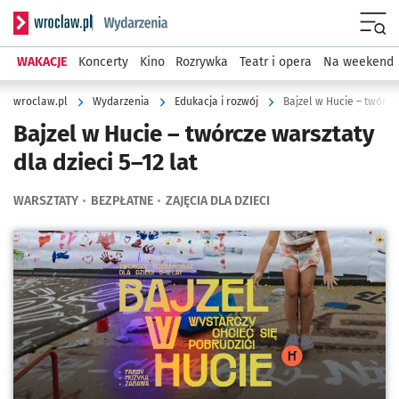
Serwis informacyjny wroclaw.pl podserwis: Wydarzenia
Menu
WAKACJE
Koncerty
Kino
Rozrywka
Teatr i opera
Na weekend
wroclaw.pl
Wydarzenia
Edukacja i rozwój
Bajzel w Hucie – twórcze
Bajzel w Hucie – twórcze warsztaty
dla dzieci 5–12 lat
WARSZTATY
BEZPŁATNE
ZAJĘCIA DLA DZIECI
Kliknij, aby powiększyć