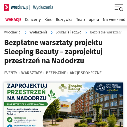
Serwis informacyjny wroclaw.pl podserwis: Wydarzenia
Menu
WAKACJE
Koncerty
Kino
Rozrywka
Teatr i opera
Na weekend
wroclaw.pl
Wydarzenia
Edukacja i rozwój
Bezpłatne warsztaty projektu
Sleeping Beauty - zaprojektuj
przestrzeń na Nadodrzu
EVENTY
WARSZTATY
BEZPŁATNE
AKCJE SPOŁECZNE
Kliknij, aby powiększyć