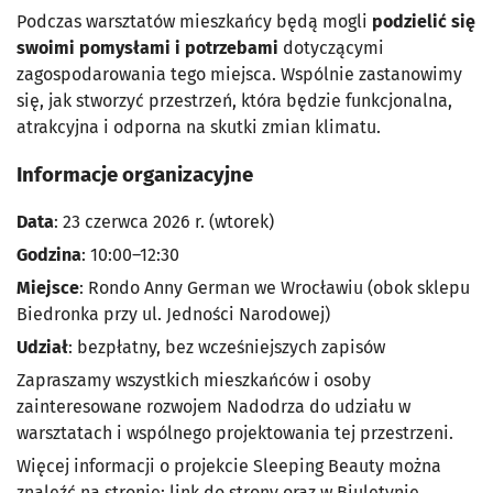
Podczas warsztatów mieszkańcy będą mogli
podzielić się
swoimi pomysłami i potrzebami
dotyczącymi
zagospodarowania tego miejsca. Wspólnie zastanowimy
się, jak stworzyć przestrzeń, która będzie funkcjonalna,
atrakcyjna i odporna na skutki zmian klimatu.
Informacje organizacyjne
Data
: 23 czerwca 2026 r. (wtorek)
Godzina
: 10:00–12:30
Miejsce
: Rondo Anny German we Wrocławiu (obok sklepu
Biedronka przy ul. Jedności Narodowej)
Udział
: bezpłatny, bez wcześniejszych zapisów
Zapraszamy wszystkich mieszkańców i osoby
zainteresowane rozwojem Nadodrza do udziału w
warsztatach i wspólnego projektowania tej przestrzeni.
Więcej informacji o projekcie Sleeping Beauty można
znaleźć na stronie:
link do strony
oraz w Biuletynie