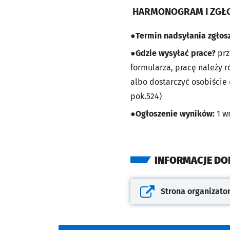
HARMONOGRAM I ZGŁ
●
Termin nadsyłania zgłosz
●
Gdzie wysyłać prace?
prz
formularza, pracę należy 
albo dostarczyć osobiście 
pok.524)
●
Ogłoszenie wyników:
1 wr
INFORMACJE D
Strona organizato
Otwiera się w nowej kar