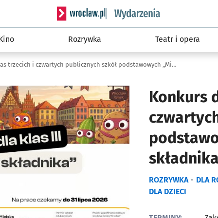
Serwis informacyjny wroclaw.pl podserwis: W
Kino
Rozrywka
Teatr i opera
Konkurs dla klas trzecich i czwartych publicznych szkół podstawowych „Misja ukrytego składnika”
Konkurs d
czwartych
podstawo
składnik
ROZRYWKA
DLA 
DLA DZIECI
TERMINY:
Zak