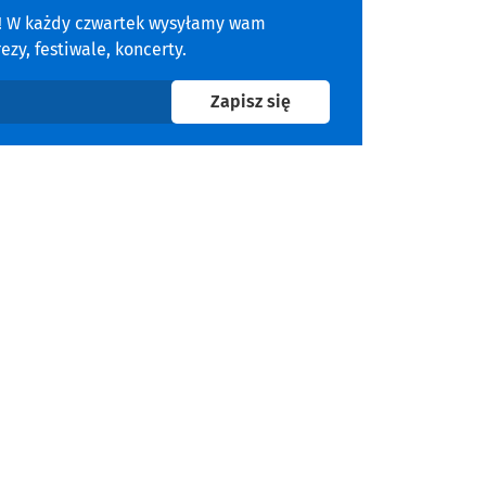
a! W każdy czwartek wysyłamy wam
zy, festiwale, koncerty.
na newsletter
Zapisz się