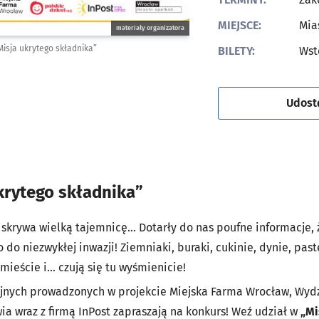
MIEJSCE:
Mia
materiały organizatora
Misja ukrytego składnika”
BILETY:
Wst
Udost
krytego składnika”
 skrywa wielką tajemnicę… Dotarły do nas poufne informacje,
o do niezwykłej inwazji! Ziemniaki, buraki, cukinie, dynie, pas
ieście i… czują się tu wyśmienicie!
nych prowadzonych w projekcie Miejska Farma Wrocław, Wydzi
a wraz z firmą InPost zapraszają na konkurs! Weź udział w
„Mi