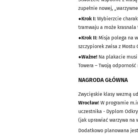
zupełnie nowej, „warzywne
●
Krok I:
Wybierzcie charak
tramwaju a może krasnala t
●
Krok II:
Misja polega na 
szczypiorek zwisa z Mostu 
●
Ważne!
Na plakacie musi
Towera – Twoją odporność 
NAGRODA GŁÓWNA
Zwycięskie klasy wezmą ud
Wrocław
! W programie m.i
uczestnika - Dyplom Odkry
(jak uprawiać warzywa na 
Dodatkowo planowana jes