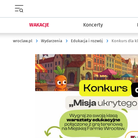
Menu główne portalu wroclaw.pl
WAKACJE
Koncerty
wroclaw.pl
Wydarzenia
Edukacja i rozwój
Kliknij, aby powiększyć