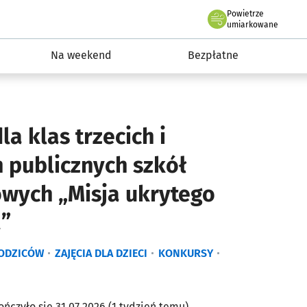
Powietrze
we Wrocławiu
ydarzenia
umiarkowane
Na weekend
Bezpłatne
la klas trzecich i
 publicznych szkół
wych „Misja ukrytego
a”
RODZICÓW
ZAJĘCIA DLA DZIECI
KONKURSY
ończyło się 31.07.2026 (1 tydzień temu)