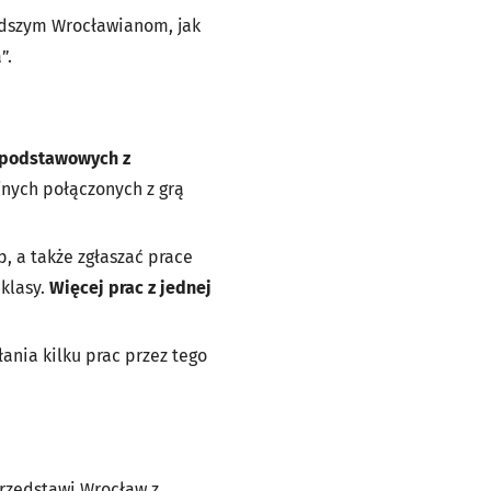
odszym Wrocławianom, jak
”.
ł podstawowych z
jnych połączonych z grą
, a także zgłaszać prace
 klasy.
Więcej prac z jednej
ania kilku prac przez tego
przedstawi Wrocław z