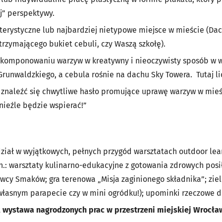
j” perspektywy.
terystyczne lub najbardziej nietypowe miejsce w mieście (Dac
rzymającego bukiet cebuli, czy Waszą szkołę).
wkomponowaniu warzyw w kreatywny i nieoczywisty sposób w w
Grunwaldzkiego, a cebula rośnie na dachu Sky Towera. Tutaj l
 znaleźć się chwytliwe hasło promujące uprawę warzyw w mieś
nieźle będzie wspierać!”
ział w wyjątkowych, pełnych przygód warsztatach outdoor lea
n.: warsztaty kulinarno-edukacyjne z gotowania zdrowych posi
wcy Smaków; gra terenowa „Misja zaginionego składnika”; zie
własnym parapecie czy w mini ogródku!); upominki rzeczowe d
t
wystawa nagrodzonych prac w przestrzeni miejskiej Wrocła