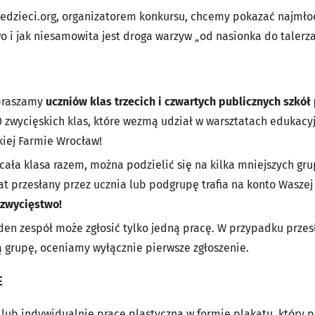
iedzieci.org, organizatorem konkursu, chcemy pokazać najmł
o i jak niesamowita jest droga warzyw „od nasionka do talerza
apraszamy
uczniów klas trzecich i czwartych publicznych szkó
0 zwycięskich klas, które wezmą udział w warsztatach edukacy
kiej Farmie Wrocław!
ała klasa razem, można podzielić się na kilka mniejszych grup
t przesłany przez ucznia lub podgrupę trafia na konto Waszej
 zwycięstwo!
en zespół może zgłosić tylko jedną pracę. W przypadku przesł
 grupę, oceniamy wyłącznie pierwsze zgłoszenie.
E
 lub indywidualnie pracę plastyczną w formie plakatu, który 