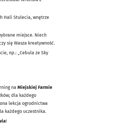
h Hali Stulecia, wnętrze
ybrane miejsce. Niech
iczy się Wasza kreatywność.
cie, np.:
„Cebula ze Sky
rning na
Miejskiej Farmie
łków; dla każdego
lona lekcja ogrodnictwa
la każdego uczestnika.
wia
!