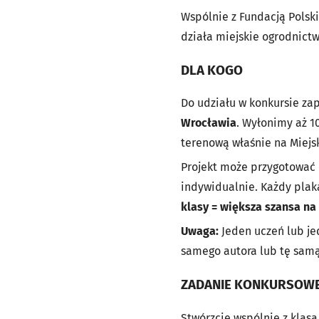
Wspólnie z Fundacją Polsk
działa miejskie ogrodnictw
DLA KOGO
Do udziału w konkursie z
Wrocławia
. Wyłonimy aż 1
terenową właśnie na Miejs
Projekt może przygotować c
indywidualnie. Każdy plaka
klasy = większa szansa na
Uwaga:
Jeden uczeń lub jed
samego autora lub tę samą
ZADANIE KONKURSOW
Stwórzcie wspólnie z klasą