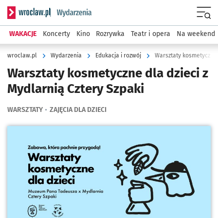
Serwis informacyjny wroclaw.pl podserwis: Wydarzenia
Menu
WAKACJE
Koncerty
Kino
Rozrywka
Teatr i opera
Na weekend
wroclaw.pl
Wydarzenia
Edukacja i rozwój
Warsztaty kosmetyczne d
Warsztaty kosmetyczne dla dzieci z
Mydlarnią Cztery Szpaki
WARSZTATY
ZAJĘCIA DLA DZIECI
Kliknij, aby powiększyć