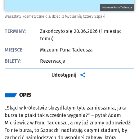
Muzeum Pana Tadeusza
Warsztaty kosmetyczne dla dzieci z Mydlarnią Cztery Szpaki
TERMINY:
Zakończyło się 20.06.2026 (1 miesiąc
temu)
MIEJSCE:
Muzeum Pana Tadeusza
BILETY:
Rezerwacja
artykuł
Udostępnij
OPIS
„Skąd w królestwie skrzydlatym tyle zamieszania, jaka
burza te ptaki tak wcześnie wygania?” – pytał Adam
Mickiewicz w Panu Tadeuszu, a my już znamy odpowiedź!
To nie burza, to Szpaczki nadlatują całymi stadami, by
zachęcić najmłodszych do wspólnej zabawy, która