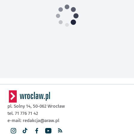
pl. Solny 14,
50-062
Wrocław
tel. 71 776 71 42
e-mail:
redakcja@araw.pl