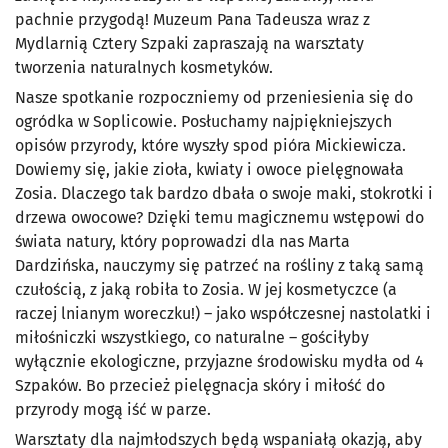
pachnie przygodą! Muzeum Pana Tadeusza wraz z
Mydlarnią Cztery Szpaki zapraszają na warsztaty
tworzenia naturalnych kosmetyków.
Nasze spotkanie rozpoczniemy od przeniesienia się do
ogródka w Soplicowie. Posłuchamy najpiękniejszych
opisów przyrody, które wyszły spod pióra Mickiewicza.
Dowiemy się, jakie zioła, kwiaty i owoce pielęgnowała
Zosia. Dlaczego tak bardzo dbała o swoje maki, stokrotki i
drzewa owocowe? Dzięki temu magicznemu wstępowi do
świata natury, który poprowadzi dla nas Marta
Dardzińska, nauczymy się patrzeć na rośliny z taką samą
czułością, z jaką robiła to Zosia. W jej kosmetyczce (a
raczej lnianym woreczku!) – jako współczesnej nastolatki i
miłośniczki wszystkiego, co naturalne – gościłyby
wyłącznie ekologiczne, przyjazne środowisku mydła od 4
Szpaków. Bo przecież pielęgnacja skóry i miłość do
przyrody mogą iść w parze.
Warsztaty dla najmłodszych będą wspaniałą okazją, aby