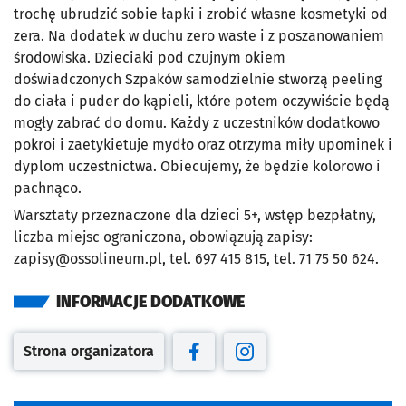
trochę ubrudzić sobie łapki i zrobić własne kosmetyki od
zera. Na dodatek w duchu zero waste i z poszanowaniem
środowiska. Dzieciaki pod czujnym okiem
doświadczonych Szpaków samodzielnie stworzą peeling
do ciała i puder do kąpieli, które potem oczywiście będą
mogły zabrać do domu. Każdy z uczestników dodatkowo
pokroi i zaetykietuje mydło oraz otrzyma miły upominek i
dyplom uczestnictwa. Obiecujemy, że będzie kolorowo i
pachnąco.
Warsztaty przeznaczone dla dzieci 5+, wstęp bezpłatny,
liczba miejsc ograniczona, obowiązują zapisy:
zapisy@ossolineum.pl
, tel. 697 415 815, tel. 71 75 50 624.
INFORMACJE DODATKOWE
Strona organizatora
Otwiera się w nowej karcie
Otwiera się w nowej karcie
Otwiera się w nowej kar