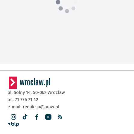
pl. Solny 14,
50-062
Wrocław
tel. 71 776 71 42
e-mail:
redakcja@araw.pl