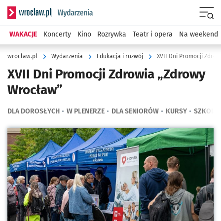
Serwis informacyjny wroclaw.pl podserwis: Wydarzenia
Menu
WAKACJE
Koncerty
Kino
Rozrywka
Teatr i opera
Na weekend
wroclaw.pl
Wydarzenia
Edukacja i rozwój
XVII Dni Promocji Zdro
XVII Dni Promocji Zdrowia „Zdrowy
Wrocław”
DLA DOROSŁYCH
W PLENERZE
DLA SENIORÓW
KURSY
SZKOLEN
Kliknij, aby powiększyć