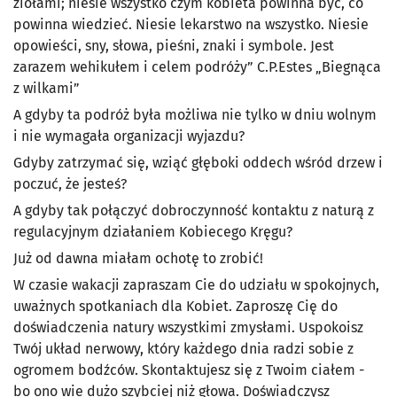
ziołami; niesie wszystko czym kobieta powinna być, co
powinna wiedzieć. Niesie lekarstwo na wszystko. Niesie
opowieści, sny, słowa, pieśni, znaki i symbole. Jest
zarazem wehikułem i celem podróży” C.P.Estes „Biegnąca
z wilkami”
A gdyby ta podróż była możliwa nie tylko w dniu wolnym
i nie wymagała organizacji wyjazdu?
Gdyby zatrzymać się, wziąć głęboki oddech wśród drzew i
poczuć, że jesteś?
A gdyby tak połączyć dobroczynność kontaktu z naturą z
regulacyjnym działaniem Kobiecego Kręgu?
Już od dawna miałam ochotę to zrobić!
W czasie wakacji zapraszam Cie do udziału w spokojnych,
uważnych spotkaniach dla Kobiet. Zaproszę Cię do
doświadczenia natury wszystkimi zmysłami. Uspokoisz
Twój układ nerwowy, który każdego dnia radzi sobie z
ogromem bodźców. Skontaktujesz się z Twoim ciałem -
bo ono wie dużo szybciej niż głowa. Doświadczysz