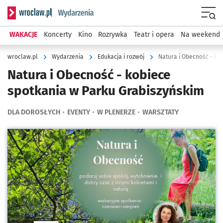
Serwis informacyjny wroclaw.pl podserwis: Wydarzenia
Menu
WAKACJE
Koncerty
Kino
Rozrywka
Teatr i opera
Na weekend
wroclaw.pl
Wydarzenia
Edukacja i rozwój
Natura i Obecność - ko
Natura i Obecność - kobiece
spotkania w Parku Grabiszyńskim
DLA DOROSŁYCH
EVENTY
W PLENERZE
WARSZTATY
Kliknij, aby powiększyć