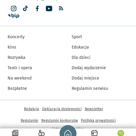
Koncerty
Sport
Kino
Edukacja
Rozrywka
Dla dzieci
Teatr i opera
Dodaj wydarzenie
Na weekend
Dodaj miejsce
Bezpłatne
Regulamin serwisu
Inne informacje
Redakcja
Deklaracja dostępności
Newsletter
Regulamin
Regulamin konkursów
Polityka prywatności
Strona główna - wroclaw.pl
Ustawienia cookies