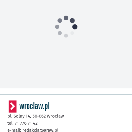
pl. Solny 14,
50-062
Wrocław
tel. 71 776 71 42
e-mail:
redakcja@araw.pl