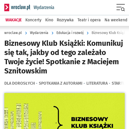
Serwis informacyjny wroclaw.pl podserwis: Wydarzenia
Menu
WAKACJE
Koncerty
Kino
Rozrywka
Teatr i opera
Na weekend
wroclaw.pl
Wydarzenia
Edukacja i rozwój
Biznesowy Klub Książki: Komunikuj
się tak, jakby od tego zależało
Twoje życie! Spotkanie z Maciejem
Sznitowskim
DLA DOROSŁYCH
SPOTKANIA Z AUTORAMI
LITERATURA
STARTUP
Kliknij, aby powiększyć