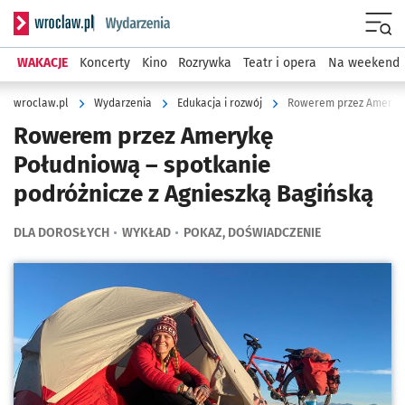
Serwis informacyjny wroclaw.pl podserwis: Wydarzenia
Menu
WAKACJE
Koncerty
Kino
Rozrywka
Teatr i opera
Na weekend
wroclaw.pl
Wydarzenia
Edukacja i rozwój
Rowerem przez Amerykę
Południową – spotkanie
podróżnicze z Agnieszką Bagińską
DLA DOROSŁYCH
WYKŁAD
POKAZ, DOŚWIADCZENIE
Kliknij, aby powiększyć