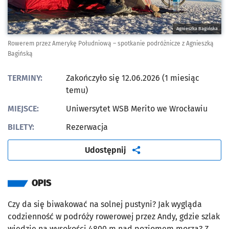
Agnieszka Bagińska
Rowerem przez Amerykę Południową – spotkanie podróżnicze z Agnieszką
Bagińską
TERMINY:
Zakończyło się 12.06.2026 (1 miesiąc
temu)
MIEJSCE:
Uniwersytet WSB Merito we Wrocławiu
BILETY:
Rezerwacja
artykuł
Udostępnij
OPIS
Czy da się biwakować na solnej pustyni? Jak wygląda
codzienność w podróży rowerowej przez Andy, gdzie szlak
wiedzie na wysokości 4800 m nad poziomem morza? Z