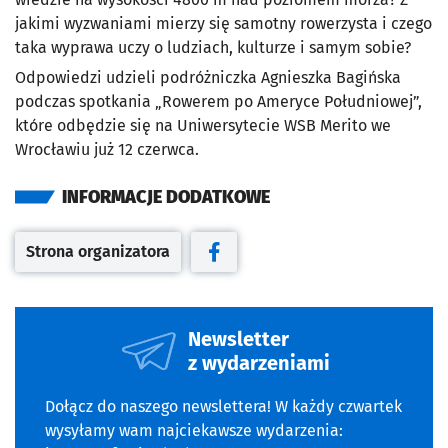
jakimi wyzwaniami mierzy się samotny rowerzysta i czego
taka wyprawa uczy o ludziach, kulturze i samym sobie?
Odpowiedzi udzieli podróżniczka Agnieszka Bagińska
podczas spotkania „Rowerem po Ameryce Południowej”,
które odbędzie się na Uniwersytecie WSB Merito we
Wrocławiu już 12 czerwca.
INFORMACJE DODATKOWE
Strona organizatora
Otwiera się w nowej karcie
Otwiera się w nowej karcie
Newsletter
z wydarzeniami
Dołącz do naszego newslettera! W każdy czwartek
wysyłamy wam najciekawsze wydarzenia: