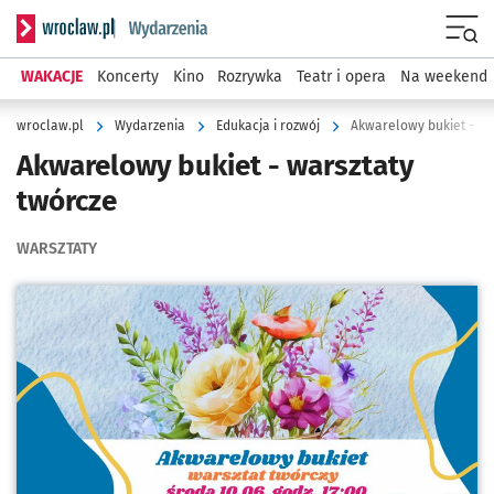
Serwis informacyjny wroclaw.pl podserwis: Wydarzenia
Menu
WAKACJE
Koncerty
Kino
Rozrywka
Teatr i opera
Na weekend
wroclaw.pl
Wydarzenia
Edukacja i rozwój
Akwarelowy bukiet - wa
Akwarelowy bukiet - warsztaty
twórcze
WARSZTATY
Kliknij, aby powiększyć