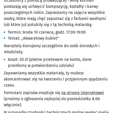
Uczestnicy z pomocą prowadzącej - Anny Korman
postarają się uchwycić kompozycję, kształty i barwy
poszczególnych roślin. Zapraszamy na zajęcia wszystkie
osoby, które mają chęć zapoznać się z farbami wodnymi
lub które już polubiły się z tą techniką malarską.
Termin: środa 10 czerwca, godz. 17:00-19:00
Temat: „Akwarelowy bukiet”
Warsztaty kierujemy szczególnie do osób dorosłych i
młodzieży.
Koszt: 20 zł (płatne przelewem na konto, dane
prześlemy w potwierdzeniu udziału)
Zapewniamy wszystkie materiały, ty możesz
skoncentrować się na tworzeniu i przyjemnym spędzeniu
czasu.
Formularz zapisów znajduje się
na stronie internetowej
(prosimy o zgłoszenia najlepiej do poniedziałku 8.06
włącznie).
W przypadku trudności technicznych można wysłać maila