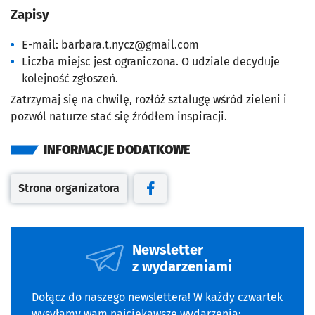
Zapisy
E-mail:
barbara.t.nycz@gmail.com
Liczba miejsc jest ograniczona. O udziale decyduje
kolejność zgłoszeń.
Zatrzymaj się na chwilę, rozłóż sztalugę wśród zieleni i
pozwól naturze stać się źródłem inspiracji.
INFORMACJE DODATKOWE
Strona organizatora
Otwiera się w nowej karcie
Otwiera się w nowej karcie
Newsletter
z wydarzeniami
Dołącz do naszego newslettera! W każdy czwartek
wysyłamy wam najciekawsze wydarzenia: