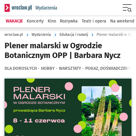
Serwis informacyjny wroclaw.pl podserwis: Wydarzenia
Menu
WAKACJE
Koncerty
Kino
Rozrywka
Teatr i opera
Na weekend
wroclaw.pl
Wydarzenia
Edukacja i rozwój
Plener malarski w Ogro
Plener malarski w Ogrodzie
Botanicznym OPP | Barbara Nycz
DLA DOROSŁYCH
HOBBY
WARSZTATY
POKAZ, DOŚWIADCZENIE
Kliknij, aby powiększyć