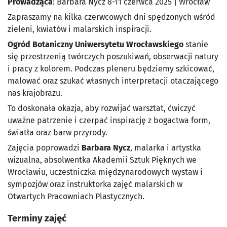
Prowadząca
: Barbara Nycz 8-11 czerwca 2025 | Wrocław
Zapraszamy na kilka czerwcowych dni spędzonych wśród
zieleni, kwiatów i malarskich inspiracji.
Ogród Botaniczny Uniwersytetu Wrocławskiego
stanie
się przestrzenią twórczych poszukiwań, obserwacji natury
i pracy z kolorem. Podczas pleneru będziemy szkicować,
malować oraz szukać własnych interpretacji otaczającego
nas krajobrazu.
To doskonała okazja, aby rozwijać warsztat, ćwiczyć
uważne patrzenie i czerpać inspirację z bogactwa form,
światła oraz barw przyrody.
Zajęcia poprowadzi
Barbara Nycz
, malarka i artystka
wizualna, absolwentka Akademii Sztuk Pięknych we
Wrocławiu, uczestniczka międzynarodowych wystaw i
sympozjów oraz instruktorka zajęć malarskich w
Otwartych Pracowniach Plastycznych.
Terminy zajęć