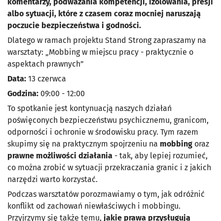
komentarzy, podważania kompetencji, izolowania, presji
albo sytuacji, które z czasem coraz mocniej naruszają
poczucie bezpieczeństwa i godności.
Dlatego w ramach projektu Stand Strong zapraszamy na
warsztaty: „Mobbing w miejscu pracy - praktycznie o
aspektach prawnych”
Data:
13 czerwca
Godzina:
09:00 - 12:00
To spotkanie jest kontynuacją naszych działań
poświęconych bezpieczeństwu psychicznemu, granicom,
odporności i ochronie w środowisku pracy. Tym razem
skupimy się na praktycznym spojrzeniu na
mobbing
oraz
prawne możliwości działania
- tak, aby lepiej rozumieć,
co można zrobić w sytuacji przekraczania granic i z jakich
narzędzi warto korzystać.
Podczas warsztatów porozmawiamy o tym, jak odróżnić
konflikt od zachowań niewłaściwych i mobbingu.
Przyjrzymy się także temu,
jakie prawa przysługują