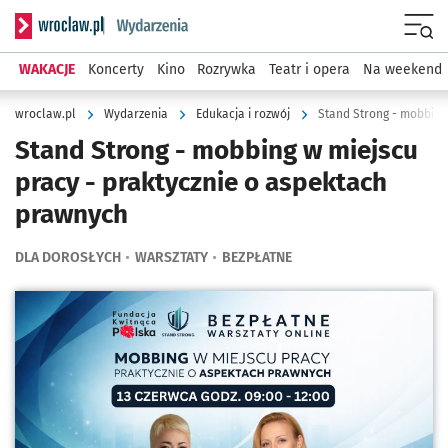
Serwis informacyjny wroclaw.pl podserwis: Wydarzenia
Menu
WAKACJE
Koncerty
Kino
Rozrywka
Teatr i opera
Na weekend
wroclaw.pl
Wydarzenia
Edukacja i rozwój
Stand Strong - mobbing
Stand Strong - mobbing w miejscu
pracy - praktycznie o aspektach
prawnych
DLA DOROSŁYCH
WARSZTATY
BEZPŁATNE
Kliknij, aby powiększyć