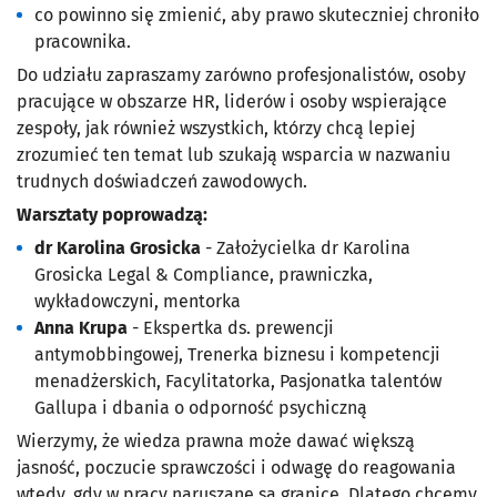
co powinno się zmienić, aby prawo skuteczniej chroniło
pracownika.
Do udziału zapraszamy zarówno profesjonalistów, osoby
pracujące w obszarze HR, liderów i osoby wspierające
zespoły, jak również wszystkich, którzy chcą lepiej
zrozumieć ten temat lub szukają wsparcia w nazwaniu
trudnych doświadczeń zawodowych.
Warsztaty poprowadzą:
dr Karolina Grosicka
- Założycielka dr Karolina
Grosicka Legal & Compliance, prawniczka,
wykładowczyni, mentorka
Anna Krupa
- Ekspertka ds. prewencji
antymobbingowej, Trenerka biznesu i kompetencji
menadżerskich, Facylitatorka, Pasjonatka talentów
Gallupa i dbania o odporność psychiczną
Wierzymy, że wiedza prawna może dawać większą
jasność, poczucie sprawczości i odwagę do reagowania
wtedy, gdy w pracy naruszane są granice. Dlatego chcemy