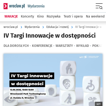
Serwis informacyjny wroclaw.pl podserwis: Wydarzenia
Menu
WAKACJE
Koncerty
Kino
Rozrywka
Teatr i opera
Na weekend
wroclaw.pl
Wydarzenia
Edukacja i rozwój
IV Targi Innowacje w d
IV Targi Innowacje w dostępności
DLA DOROSŁYCH
KONFERENCJE
WARSZTATY
WYKŁAD
POKAZ, 
Kliknij, aby powiększyć
WPT