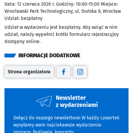
Data: 12 czerwca 2026 r. Godziny: 10:00-15:00 Miejsce:
Wrocławski Park Technologiczny, ul. Duńska 9, Wrocław
Udział: bezpłatny
Udział w wydarzeniu jest bezpłatny. Aby wziąć w nim
udział, należy wypełnić krótki formularz rejestracyjny
dostępny online.
INFORMACJE DODATKOWE
Strona organizatora
Otwiera się w nowej karcie
Otwiera się w nowej karcie
Otwiera się w nowej kar
Newsletter
z wydarzeniami
Dołącz do naszego newslettera! W każdy czwartek
wysyłamy wam najciekawsze wydarzenia:
imprezy, festiwale, koncerty.