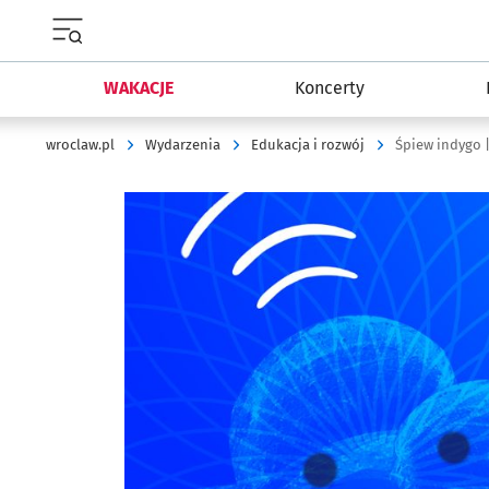
Menu główne portalu wroclaw.pl
WAKACJE
Koncerty
wroclaw.pl
Wydarzenia
Edukacja i rozwój
Śpiew indygo 
Kliknij, aby powiększyć