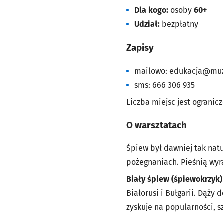
Dla kogo:
osoby
60+
Udział:
bezpłatny
Zapisy
mailowo:
edukacja@muz
sms: 666 306 935
Liczba miejsc jest ogranic
O warsztatach
Śpiew był dawniej tak natu
pożegnaniach. Pieśnią wyr
Biały śpiew (śpiewokrzyk)
Białorusi i Bułgarii. Dąż
zyskuje na popularności, s