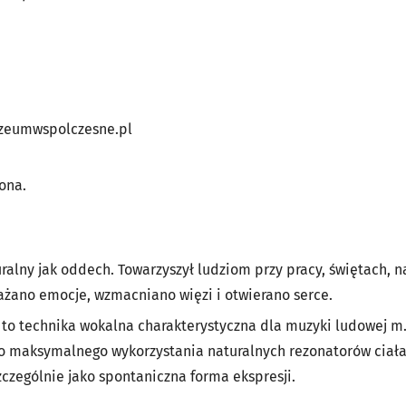
eumwspolczesne.pl
zona.
ralny jak oddech. Towarzyszył ludziom przy pracy, świętach, n
ażano emocje, wzmacniano więzi i otwierano serce.
to technika wokalna charakterystyczna dla muzyki ludowej m.i
y do maksymalnego wykorzystania naturalnych rezonatorów cia
zczególnie jako spontaniczna forma ekspresji.