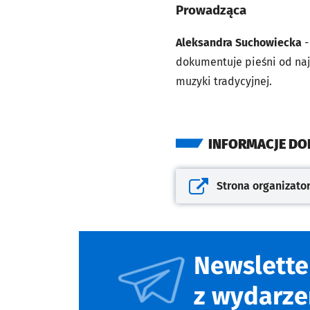
Prowadząca
Aleksandra Suchowiecka
-
dokumentuje pieśni od najs
muzyki tradycyjnej.
INFORMACJE D
Strona organizato
Otwiera się w nowej kar
Newslette
z wydarze