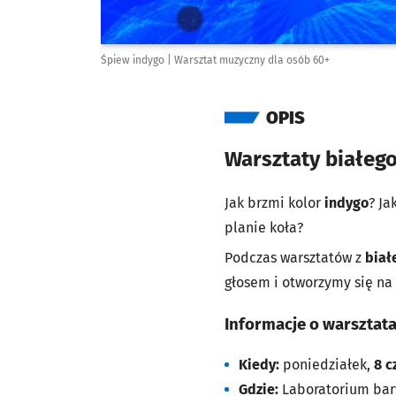
Śpiew indygo | Warsztat muzyczny dla osób 60+
OPIS
Warsztaty białe
Jak brzmi kolor
indygo
? J
planie koła?
Podczas warsztatów z
biał
głosem i otworzymy się na
Informacje o warsztat
Kiedy:
poniedziałek,
8 c
Gdzie:
Laboratorium bar