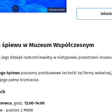
Patrycja Mastej
Udost
go śpiewu w Muzeum Współczesnym
ak jego dźwięk rozbrzmiewałby w nietypowej przestrzeni mu
ego śpiewu
poznamy podstawowe techniki tej formy wokalnej,
 jego pełne brzmienie.
ach
zerwca
, godz.
12:00-14:00
w - poziom 2 MWW