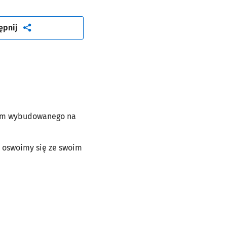
artykuł
ępnij
zeum wybudowanego na
 oswoimy się ze swoim