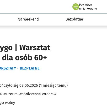
Powietrze
we Wrocławiu
ydarzenia
umiarkowane
Na weekend
Bezpłatne
ygo | Warsztat
 dla osób 60+
ARSZTATY
BEZPŁATNE
ończyło się 08.06.2026 (1 miesiąc temu)
 Muzeum Współczesne Wrocław
ęp wolny