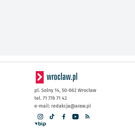
pl. Solny 14,
50-062
Wrocław
tel. 71 776 71 42
e-mail:
redakcja@araw.pl