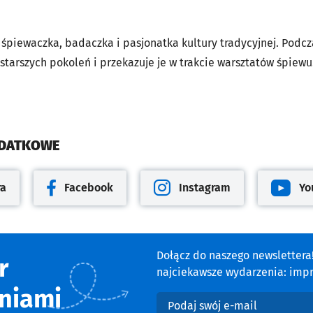
 śpiewaczka, badaczka i pasjonatka kultury tradycyjnej. Pod
tarszych pokoleń i przekazuje je w trakcie warsztatów śpiewu
ODATKOWE
ra
Facebook
Instagram
Yo
cie
Otwiera się w nowej karcie
Otwiera się w nowej karcie
Otwiera 
Dołącz do naszego newsletter
r
najciekawsze wydarzenia: impre
niami
Podaj swój e-mail