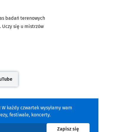
czas badań terenowych
. Uczy się u mistrzów
uTube
się w nowej karcie
a! W każdy czwartek wysyłamy wam
zy, festiwale, koncerty.
na newsletter
Zapisz się