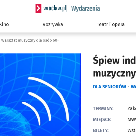
Serwis informacyjny wroclaw.pl podserwis: W
Kino
Rozrywka
Teatr i opera
| Warsztat muzyczny dla osób 60+
Śpiew ind
muzyczny
DLA SENIORÓW
W
TERMINY:
Zak
MIEJSCE:
MWW
BILETY:
Wst