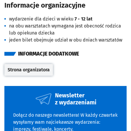
Informacje organizacyjne
wydarzenie dla dzieci w wieku
7 - 12 lat
na obu warsztatach wymagana jest obecność rodzica
lub opiekuna dziecka
jeden bilet obejmuje udział w obu dniach warsztatów
INFORMACJE DODATKOWE
Strona organizatora
Otwiera się w nowej karcie
Newsletter
z wydarzeniami
Dołącz do naszego newslettera! W każdy czwartek
wysyłamy wam najciekawsze wydarzenia:
imprezy, festiwale, koncerty.