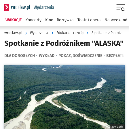
Serwis informacyjny wroclaw.pl podserwis: Wydarzenia
Menu
WAKACJE
Koncerty
Kino
Rozrywka
Teatr i opera
Na weekend
wroclaw.pl
Wydarzenia
Edukacja i rozwój
Spotkanie z Podróżnik
Spotkanie z Podróżnikem "ALASKA"
DLA DOROSŁYCH
WYKŁAD
POKAZ, DOŚWIADCZENIE
BEZPŁATNE
Kliknij, aby powiększyć
Wojciech