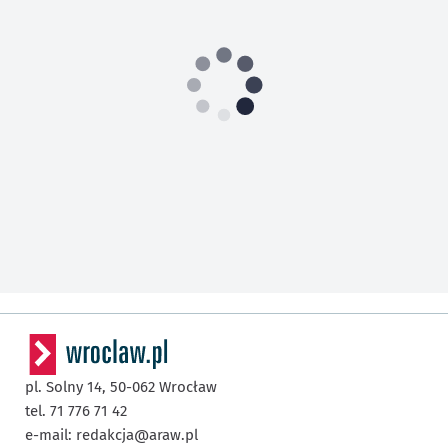
pl. Solny 14,
50-062
Wrocław
tel. 71 776 71 42
e-mail:
redakcja@araw.pl