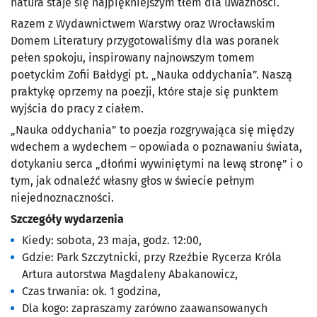
natura staje się najpiękniejszym tłem dla uważności.
Razem z Wydawnictwem Warstwy oraz Wrocławskim
Domem Literatury przygotowaliśmy dla was poranek
pełen spokoju, inspirowany najnowszym tomem
poetyckim Zofii Bałdygi pt. „Nauka oddychania”. Naszą
praktykę oprzemy na poezji, które staje się punktem
wyjścia do pracy z ciałem.
„Nauka oddychania” to poezja rozgrywająca się między
wdechem a wydechem – opowiada o poznawaniu świata,
dotykaniu serca „dłońmi wywiniętymi na lewą stronę” i o
tym, jak odnaleźć własny głos w świecie pełnym
niejednoznaczności.
Szczegóły wydarzenia
Kiedy: sobota, 23 maja, godz. 12:00,
Gdzie: Park Szczytnicki, przy Rzeźbie Rycerza Króla
Artura autorstwa Magdaleny Abakanowicz,
Czas trwania: ok. 1 godzina,
Dla kogo: zapraszamy zarówno zaawansowanych