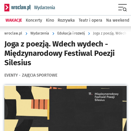
Serwis informacyjny wroclaw.pl podserwis: Wydarzenia
Menu
WAKACJE
Koncerty
Kino
Rozrywka
Teatr i opera
Na weekend
wroclaw.pl
Wydarzenia
Edukacja i rozwój
Joga z poezją. Wdech w
Joga z poezją. Wdech wydech -
Międzynarodowy Festiwal Poezji
Silesius
EVENTY
ZAJĘCIA SPORTOWE
Kliknij, aby powiększyć