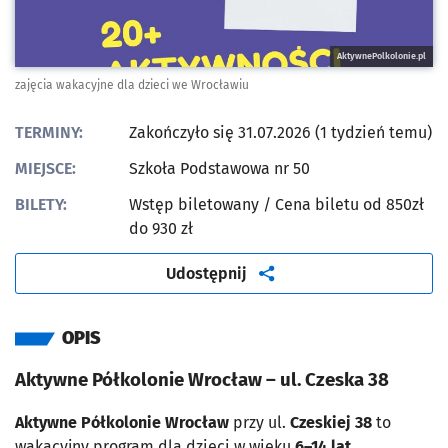
AktywnePolkolonie.pl
zajęcia wakacyjne dla dzieci we Wrocławiu
TERMINY:
Zakończyło się 31.07.2026 (1 tydzień temu)
MIEJSCE:
Szkoła Podstawowa nr 50
BILETY:
Wstęp biletowany
/ Cena biletu od 850zł
do 930 zł
artykuł
Udostępnij
OPIS
Aktywne Półkolonie Wrocław – ul. Czeska 38
Aktywne Półkolonie Wrocław
przy ul.
Czeskiej 38
to
wakacyjny program dla dzieci w wieku
6–14 lat
,