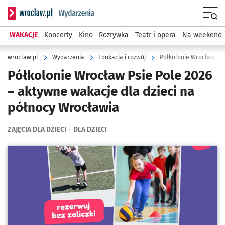
Serwis informacyjny wroclaw.pl podserwis: Wydarzenia
Menu
WAKACJE
Koncerty
Kino
Rozrywka
Teatr i opera
Na weekend
wroclaw.pl
Wydarzenia
Edukacja i rozwój
Półkolonie Wrocław Psie Pole 2026
– aktywne wakacje dla dzieci na
północy Wrocławia
ZAJĘCIA DLA DZIECI
DLA DZIECI
Kliknij, aby powiększyć