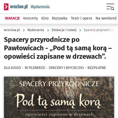
Serwis informacyjny wroclaw.pl podserwis: Wydarzenia
Menu
WAKACJE
Koncerty
Kino
Rozrywka
Teatr i opera
Na weekend
wroclaw.pl
Wydarzenia
Edukacja i rozwój
Spacery przyrodnicze po
Pawłowicach - „Pod tą samą korą –
opowieści zapisane w drzewach”.
DLA KOGO
W PLENERZE
SPACERY I WYCIECZKI
BEZPŁATNE
Kliknij, aby powiększyć