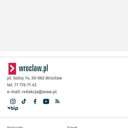
pl. Solny 14,
50-062
Wrocław
tel. 71 776 71 42
e-mail:
redakcja@araw.pl