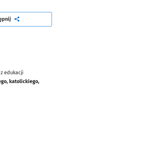
artykuł
ępnij
z edukacji
go, katolickiego,