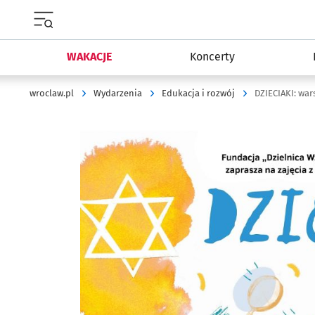
Menu główne portalu wroclaw.pl
WAKACJE
Koncerty
wroclaw.pl
Wydarzenia
Edukacja i rozwój
DZIECIAKI: wa
Kliknij, aby powiększyć