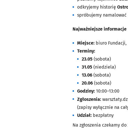
odkryjemy historię
Ostr
spróbujemy namalować D
Najważniejsze informacje
Miejsce:
biuro Fundacji, 
Terminy:
23.05
(sobota)
31.05
(niedziela)
13.06
(sobota)
20.06
(sobota)
Godziny:
10:00–13:00
Zgłoszenia:
warsztaty.d
(zapisy wyłącznie na cały
Udział:
bezpłatny
Na zgłoszenia czekamy do