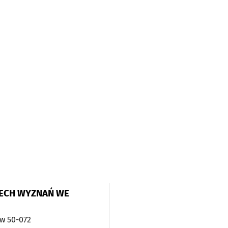
RECH WYZNAŃ WE
aw
50-072