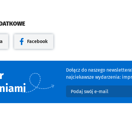
ODATKOWE
ra
Facebook
cie
Otwiera się w nowej karcie
Dołącz do naszego newsletter
r
najciekawsze wydarzenia: impre
niami
Podaj swój e-mail