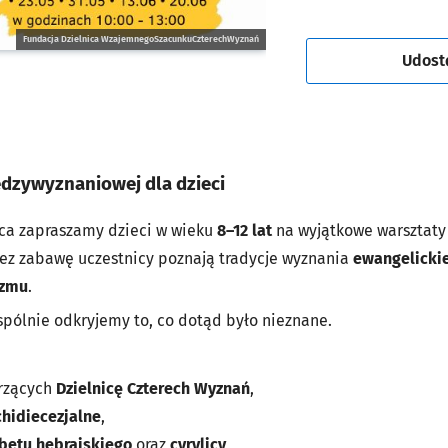
Fundacja Dzielnica WzajemnegoSzacunkuCzterechWyznań
Udost
ędzywyznaniowej dla dzieci
ca zapraszamy dzieci w wieku
8–12 lat
na wyjątkowe warsztaty 
ez zabawę uczestnicy poznają tradycje wyznania
ewangelickie
izmu
.
spólnie odkryjemy to, co dotąd było nieznane.
orzących
Dzielnicę Czterech Wyznań
,
hidiecezjalne
,
abetu hebrajskiego
oraz
cyrylicy
,