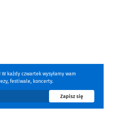
a! W każdy czwartek wysyłamy wam
zy, festiwale, koncerty.
na newsletter
Zapisz się