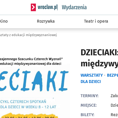
Serwis informacyjny wroclaw.pl podserwis: W
Kino
Rozrywka
Teatr i opera
rsztaty z edukacji międzywyznaniowej
DZIECIAKI
międzywy
WARSZTATY
BEZP
DLA DZIECI
TERMINY:
Zak
MIEJSCE:
Dzi
BILETY:
Rez