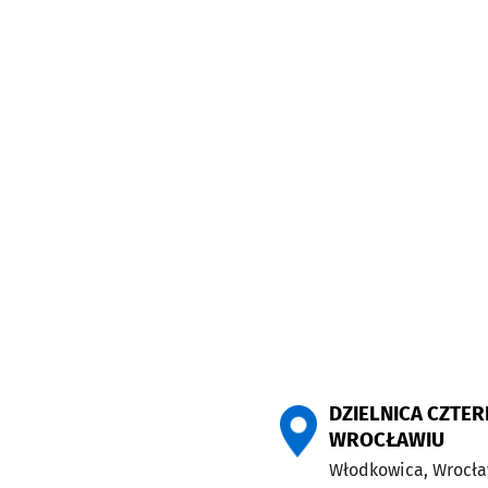
DZIELNICA CZTE
WROCŁAWIU
Włodkowica,
Wrocł