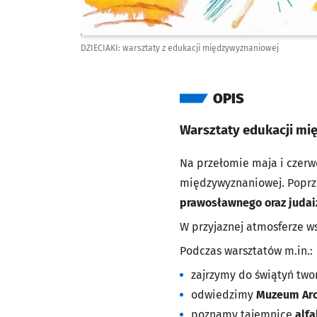
DZIECIAKI: warsztaty z edukacji międzywyznaniowej
OPIS
Warsztaty edukacji mi
Na przełomie maja i czerw
międzywyznaniowej. Poprz
prawosławnego oraz juda
W przyjaznej atmosferze w
Podczas warsztatów m.in.:
zajrzymy do świątyń tw
odwiedzimy
Muzeum Arc
poznamy tajemnice
alf