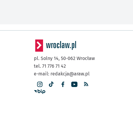
pl. Solny 14,
50-062
Wrocław
tel. 71 776 71 42
e-mail:
redakcja@araw.pl