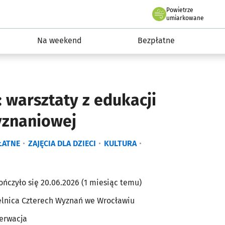
Powietrze
we Wrocławiu
ydarzenia
umiarkowane
Na weekend
Bezpłatne
: warsztaty z edukacji
znaniowej
ŁATNE
ZAJĘCIA DLA DZIECI
KULTURA
ończyło się 20.06.2026 (1 miesiąc temu)
elnica Czterech Wyznań we Wrocławiu
erwacja