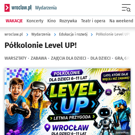
Serwis informacyjny wroclaw.pl podserwis: Wydarzenia
Menu
WAKACJE
Koncerty
Kino
Rozrywka
Teatr i opera
Na weekend
wroclaw.pl
Wydarzenia
Edukacja i rozwój
Półkolonie Level UP!
Półkolonie Level UP!
WARSZTATY
ZABAWA
ZAJĘCIA DLA DZIECI
DLA DZIECI
GRA, GRA
Kliknij, aby powiększyć
JuniorPlus