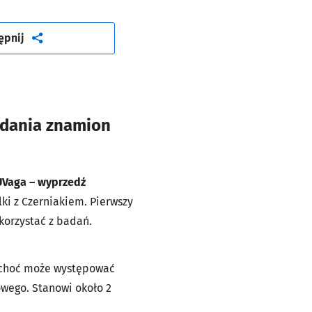
artykuł
ępnij
adania znamion
UVaga – wyprzedź
ki z Czerniakiem. Pierwszy
korzystać z badań.
 choć może występować
owego. Stanowi około 2