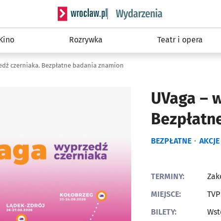
Serwis informacyjny wroclaw.pl podserwis: W
Kino
Rozrywka
Teatr i opera
edź czerniaka. Bezpłatne badania znamion
UVaga – w
Bezpłatn
BEZPŁATNE
AKCJE
TERMINY:
Zak
MIEJSCE:
TVP
BILETY:
Wst