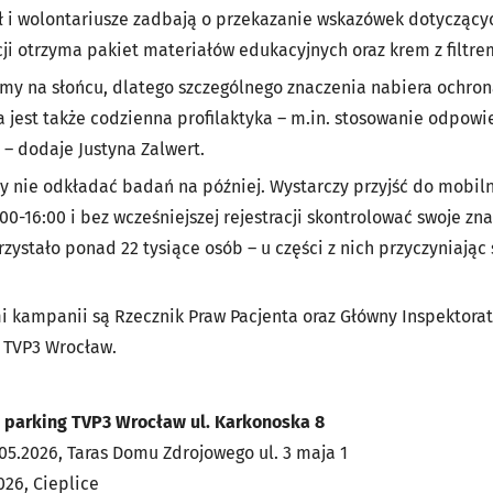
 i wolontariusze zadbają o przekazanie wskazówek dotyczącyc
ji otrzyma pakiet materiałów edukacyjnych oraz krem z filtre
my na słońcu, dlatego szczególnego znaczenia nabiera ochr
 jest także codzienna profilaktyka – m.in. stosowanie odpow
– dodaje Justyna Zalwert.
by nie odkładać badań na później. Wystarczy przyjść do mobil
1:00-16:00 i bez wcześniejszej rejestracji skontrolować swoje 
orzystało ponad 22 tysiące osób – u części z nich przyczyniają
 kampanii są Rzecznik Praw Pacjenta oraz Główny Inspektorat 
 TVP3 Wrocław.
, parking TVP3 Wrocław ul. Karkonoska 8
05.2026, Taras Domu Zdrojowego ul. 3 maja 1
026, Cieplice