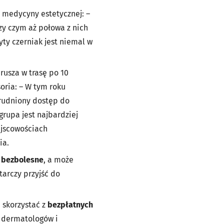
rz medycyny estetycznej:
–
zy czym aż połowa z nich
ty czerniak jest niemal w
rusza w trasę po 10
soria:
–
W tym roku
trudniony dostęp do
grupa jest najbardziej
ejscowościach
ia.
i bezbolesne
, a może
tarczy przyjść do
 skorzystać z
bezpłatnych
 dermatologów i