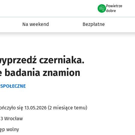
Powietrze
we Wrocławiu
ydarzenia
dobre
Na weekend
Bezpłatne
yprzedź czerniaka.
e badania znamion
 SPOŁECZNE
ończyło się 13.05.2026 (2 miesiące temu)
 3 Wrocław
ęp wolny