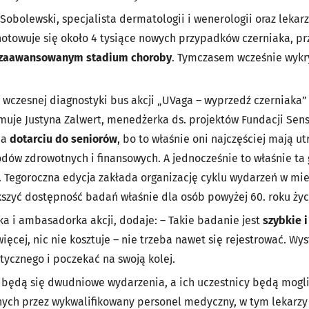
 Sobolewski, specjalista dermatologii i wenerologii oraz leka
otowuje się około 4 tysiące nowych przypadków czerniaka, pr
 zaawansowanym stadium
choroby
. Tymczasem wcześnie wykry
wczesnej diagnostyki bus akcji „UVaga – wyprzedź czerniaka” 
rmuje Justyna Zalwert, menedżerka ds. projektów Fundacji Sen
na
dotarciu do seniorów
, bo to właśnie oni najczęściej mają u
odów zdrowotnych i finansowych. A jednocześnie to właśnie ta 
.
Tegoroczna edycja zakłada organizację cyklu wydarzeń w mi
szyć dostępność badań właśnie dla osób powyżej 60. roku życ
rka i ambasadorka akcji, dodaje: –
Takie badanie jest
szybkie 
ięcej, nic nie kosztuje – nie trzeba nawet się rejestrować. Wys
ycznego i poczekać na swoją kolej.
odbędą się dwudniowe wydarzenia, a ich uczestnicy będą mogli
ch przez wykwalifikowany personel medyczny, w tym lekarzy