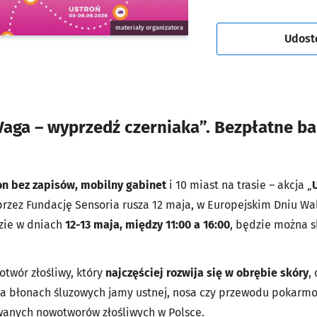
materiały organizatora
Udost
UVaga – wyprzedź czerniaka”. Bezpłatne b
n bez zapisów, mobilny gabinet
i 10 miast na trasie – akcja „
przez Fundację Sensoria rusza 12 maja, w Europejskim Dniu Wal
dzie w dniach
12-13 maja, między 11:00 a 16:00
, będzie można s
twór złośliwy, który
najczęściej rozwija się w obrębie skóry
,
 na błonach śluzowych jamy ustnej, nosa czy przewodu pokarm
wanych nowotworów złośliwych w Polsce.