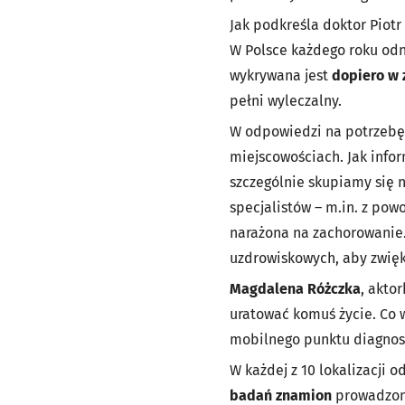
Jak podkreśla doktor Piotr
W Polsce każdego roku odn
wykrywana jest
dopiero w
pełni wyleczalny.
W odpowiedzi na potrzebę 
miejscowościach. Jak info
szczególnie skupiamy się 
specjalistów – m.in. z pow
narażona na zachorowanie
uzdrowiskowych, aby zwięk
Magdalena Różczka
, akto
uratować komuś życie. Co w
mobilnego punktu diagnost
W każdej z 10 lokalizacji 
badań znamion
prowadzony