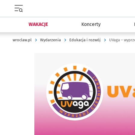
Menu główne portalu wroclaw.pl
WAKACJE
Koncerty
wroclaw.pl
Wydarzenia
Edukacja i rozwój
UVaga – wyprz
Kliknij, aby powiększyć