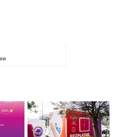
ław
Kliknij, aby powiększyć