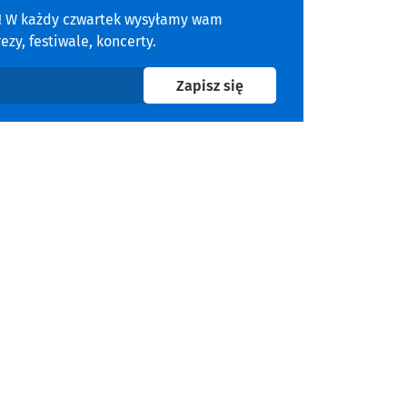
a! W każdy czwartek wysyłamy wam
zy, festiwale, koncerty.
na newsletter
Zapisz się