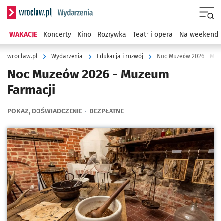
Serwis informacyjny wroclaw.pl podserwis: Wydarzenia
Menu
WAKACJE
Koncerty
Kino
Rozrywka
Teatr i opera
Na weekend
wroclaw.pl
Wydarzenia
Edukacja i rozwój
Noc Muzeów 2026 - Muz
Noc Muzeów 2026 - Muzeum
Farmacji
POKAZ, DOŚWIADCZENIE
BEZPŁATNE
Kliknij, aby powiększyć