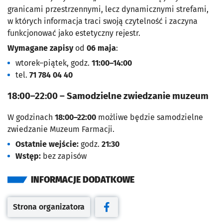
granicami przestrzennymi, lecz dynamicznymi strefami,
w których informacja traci swoją czytelność i zaczyna
funkcjonować jako estetyczny rejestr.
Wymagane zapisy
od
06 maja
:
wtorek–piątek, godz.
11:00–14:00
tel.
71 784 04 40
18:00–22:00 – Samodzielne zwiedzanie muzeum
W godzinach
18:00–22:00
możliwe będzie samodzielne
zwiedzanie Muzeum Farmacji.
Ostatnie wejście:
godz.
21:30
Wstęp:
bez zapisów
INFORMACJE DODATKOWE
Strona organizatora
Otwiera się w nowej karcie
Otwiera się w nowej karcie