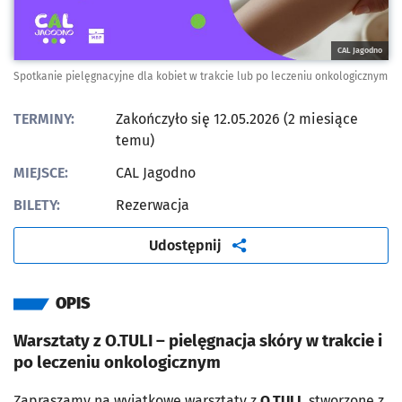
CAL Jagodno
Spotkanie pielęgnacyjne dla kobiet w trakcie lub po leczeniu onkologicznym
TERMINY:
Zakończyło się 12.05.2026 (2 miesiące
temu)
MIEJSCE:
CAL Jagodno
BILETY:
Rezerwacja
artykuł
Udostępnij
OPIS
Warsztaty z O.TULI – pielęgnacja skóry w trakcie i
po leczeniu onkologicznym
Zapraszamy na wyjątkowe warsztaty z
O.TULI
, stworzone z