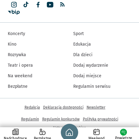
Koncerty
Sport
Kino
Edukacja
Rozrywka
Dla dzieci
Teatr i opera
Dodaj wydarzenie
Na weekend
Dodaj miejsce
Bezpłatne
Regulamin serwisu
Inne informacje
Redakcja
Deklaracja dostępności
Newsletter
Regulamin
Regulamin konkursów
Polityka prywatności
Strona główna - wroclaw.pl
Ustawienia cookies
Powietrze
Nadchodzące
Bezpłatne
Weekend