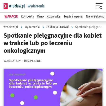
Serwis informacyjny wroclaw.pl podserwis: Wydarzenia
Menu
WAKACJE
Koncerty
Kino
Rozrywka
Teatr i opera
Na weekend
wroclaw.pl
Wydarzenia
Edukacja i rozwój
Spotkanie pielęgnacyjne
Spotkanie pielęgnacyjne dla kobiet
w trakcie lub po leczeniu
onkologicznym
WARSZTATY
BEZPŁATNE
Kliknij, aby powiększyć