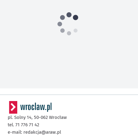
pl. Solny 14,
50-062
Wrocław
tel. 71 776 71 42
e-mail:
redakcja@araw.pl