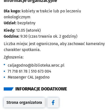
Informacje organizacyjne
Dla kogo:
kobiety w trakcie lub po leczeniu
onkologicznym
Udział:
bezpłatny
Kiedy:
12.05 (wtorek)
Godzina:
9:30 (czas trwania ok. 2 godziny)
Liczba miejsc jest ograniczona, aby zachować kameralny
charakter spotkania.
Zgłoszenia:
caljagodno@biblioteka.wroc.pl
71 718 61 78 | 510 673 004
Messenger CAL Jagodno
INFORMACJE DODATKOWE
Strona organizatora
Otwiera się w nowej karcie
Otwiera się w nowej karcie