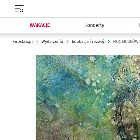
Menu główne portalu wroclaw.pl
WAKACJE
Koncerty
wroclaw.pl
Wydarzenia
Edukacja i rozwój
Kliknij, aby powiększyć