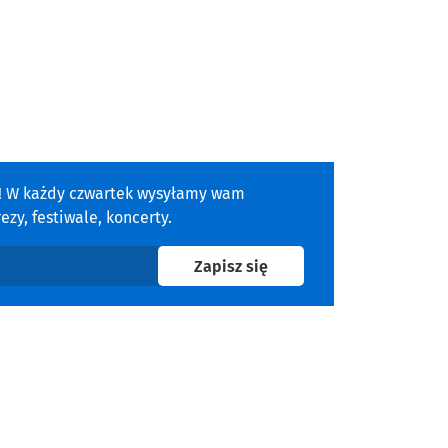
a! W każdy czwartek wysyłamy wam
zy, festiwale, koncerty.
na newsletter
Zapisz się