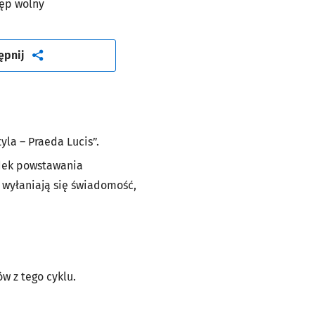
ęp wolny
artykuł
ępnij
yla – Praeda Lucis
”.
ądek powstawania
j wyłaniają się świadomość,
w z tego cyklu.