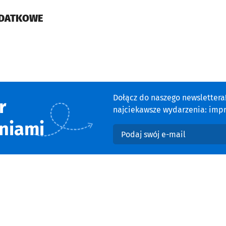
ODATKOWE
cie
Dołącz do naszego newsletter
r
najciekawsze wydarzenia: impre
niami
Podaj swój e-mail