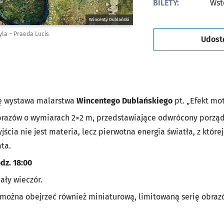
BILETY:
Wst
Wincenty Dublański
la – Praeda Lucis
Udost
ię wystawa malarstwa
Wincentego Dublańskiego
pt. „
Efekt mot
obrazów o wymiarach 2×2 m, przedstawiające odwrócony porz
jścia nie jest materia, lecz pierwotna energia światła, z które
ata.
dz. 18:00
ały wieczór.
można obejrzeć również miniaturową, limitowaną serię obrazó