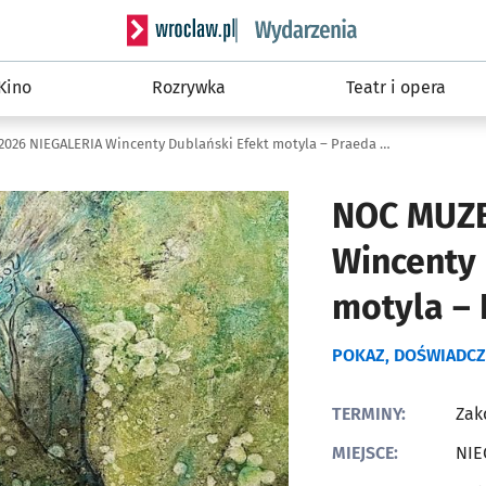
Serwis informacyjny wroclaw.pl podserwis: W
Kino
Rozrywka
Teatr i opera
NOC MUZEÓW 2026 NIEGALERIA Wincenty Dublański Efekt motyla – Praeda Lucis
NOC MUZE
Wincenty 
motyla – 
POKAZ, DOŚWIADCZ
TERMINY:
Zak
MIEJSCE:
NIE