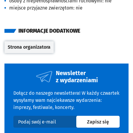
osoby z niepełnosprawnościami ruchowymi:
nie
miejsce przyjazne zwierzętom:
nie
INFORMACJE DODATKOWE
Strona organizatora
Otwiera się w nowej karcie
Newsletter
z wydarzeniami
Dołącz do naszego newslettera! W każdy czwartek
wysyłamy wam najciekawsze wydarzenia:
imprezy, festiwale, koncerty.
na newslet
Zapisz się
Podaj swój e-mail