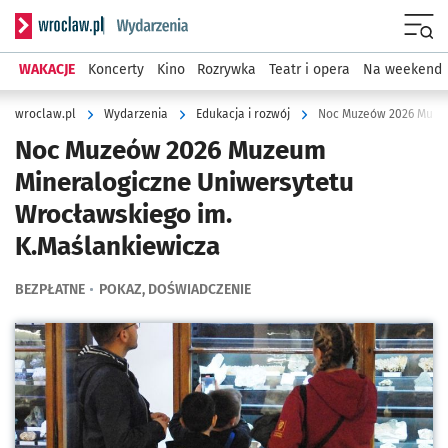
Serwis informacyjny wroclaw.pl podserwis: Wydarzenia
Menu
WAKACJE
Koncerty
Kino
Rozrywka
Teatr i opera
Na weekend
wroclaw.pl
Wydarzenia
Edukacja i rozwój
Noc Muzeów 2026 Muzeum
Mineralogiczne Uniwersytetu
Wrocławskiego im.
K.Maślankiewicza
BEZPŁATNE
POKAZ, DOŚWIADCZENIE
Kliknij, aby powiększyć