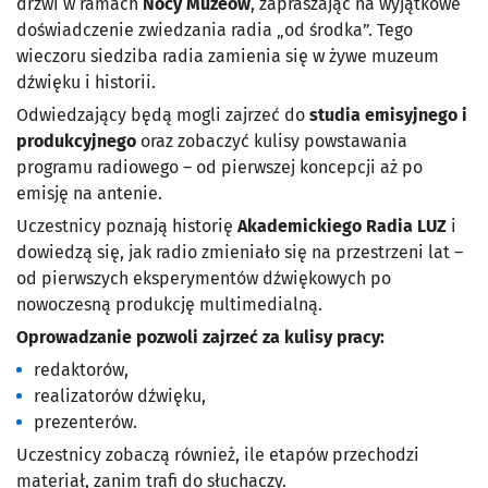
drzwi w ramach
Nocy Muzeów
, zapraszając na wyjątkowe
doświadczenie zwiedzania radia „od środka”. Tego
wieczoru siedziba radia zamienia się w żywe muzeum
dźwięku i historii.
Odwiedzający będą mogli zajrzeć do
studia emisyjnego i
produkcyjnego
oraz zobaczyć kulisy powstawania
programu radiowego – od pierwszej koncepcji aż po
emisję na antenie.
Uczestnicy poznają historię
Akademickiego Radia LUZ
i
dowiedzą się, jak radio zmieniało się na przestrzeni lat –
od pierwszych eksperymentów dźwiękowych po
nowoczesną produkcję multimedialną.
Oprowadzanie pozwoli zajrzeć za kulisy pracy:
redaktorów,
realizatorów dźwięku,
prezenterów.
Uczestnicy zobaczą również, ile etapów przechodzi
materiał, zanim trafi do słuchaczy.