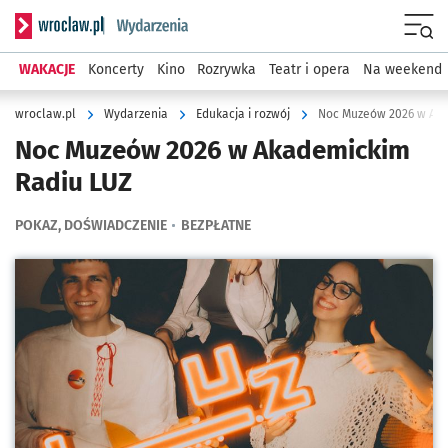
Serwis informacyjny wroclaw.pl podserwis: Wydarzenia
Menu
WAKACJE
Koncerty
Kino
Rozrywka
Teatr i opera
Na weekend
wroclaw.pl
Wydarzenia
Edukacja i rozwój
Noc Muzeów 2026 w Aka
Noc Muzeów 2026 w Akademickim
Radiu LUZ
POKAZ, DOŚWIADCZENIE
BEZPŁATNE
Kliknij, aby powiększyć