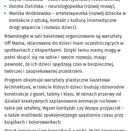
Dorota Zielińska – neurologopedka (rozwój mowy),
Monika Wróblewska – arteterapeutka (rozwój dziecka w
kontakcie z sztuką, kontakt z kulturą (niemedyczne
drogi wsparcia i rozwoju dzieci).
Równolegle w sali baletowej organizowane są warsztaty
Off Mama, skierowane do dzieci mam uczestniczących w
spotkaniach z ekspertkami. Dzięki temu mamy mogą w
pełni skupić się na sobie i swoim rozwoju, mając
pewność, że ich dzieci spędzają czas w bezpiecznej,
twórczej i zaopiekowanej przestrzeni.
Program obejmuje warsztaty plastyczne Gazetowa
Architektura, w trakcie których dzieci budują różnorodne
konstrukcje z gazet, taśmy i kleju. W ramach przerwy od
działań kreatywnych zaplanowano animacje ruchowe –
takie jak sztafety, Węzeł Gordyjski czy Wyspa przyjaciół –
a także możliwość spokojniejszego spędzenia czasu przy
książkach i kolorowankach.
Przed rozpoczęciem konsultacji o godz. 16:00 zapraszamy