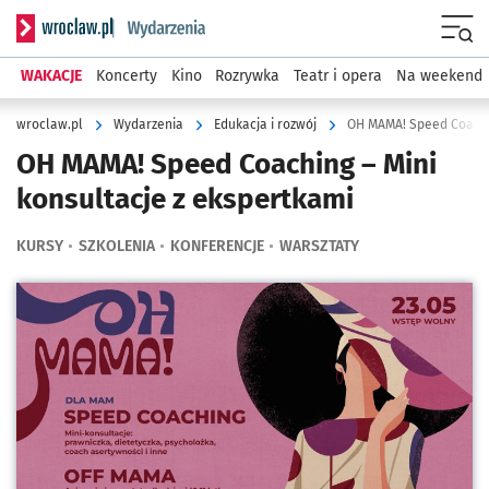
Serwis informacyjny wroclaw.pl podserwis: Wydarzenia
Menu
WAKACJE
Koncerty
Kino
Rozrywka
Teatr i opera
Na weekend
wroclaw.pl
Wydarzenia
Edukacja i rozwój
OH MAMA! Speed Coachin
OH MAMA! Speed Coaching – Mini
konsultacje z ekspertkami
KURSY
SZKOLENIA
KONFERENCJE
WARSZTATY
Kliknij, aby powiększyć