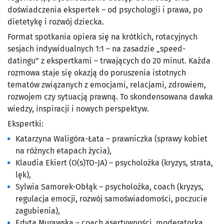
doświadczenia ekspertek – od psychologii i prawa, po
dietetykę i rozwój dziecka.
Format spotkania opiera się na krótkich, rotacyjnych
sesjach indywidualnych 1:1 – na zasadzie „speed-
datingu” z ekspertkami – trwających do 20 minut. Każda
rozmowa staje się okazją do poruszenia istotnych
tematów związanych z emocjami, relacjami, zdrowiem,
rozwojem czy sytuacją prawną. To skondensowana dawka
wiedzy, inspiracji i nowych perspektyw.
Ekspertki:
Katarzyna Waligóra-Łata – prawniczka (sprawy kobiet
na różnych etapach życia),
Klaudia Ekiert (O(s)TO-JA) – psycholożka (kryzys, strata,
lęk),
Sylwia Samorek-Obłąk – psycholożka, coach (kryzys,
regulacja emocji, rozwój samoświadomości, poczucie
zagubienia),
Edyta Murawska – coach asertywności, moderatorka,