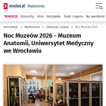
Serwis informacyjny wroclaw.pl podserwis: Wydarzenia
Menu
WAKACJE
Koncerty
Kino
Rozrywka
Teatr i opera
Na weekend
wroclaw.pl
Wydarzenia
Edukacja i rozwój
Noc Muzeów 2026 - Muz
Noc Muzeów 2026 - Muzeum
Anatomii, Uniwersytet Medyczny
we Wrocławiu
Kliknij, aby powiększyć