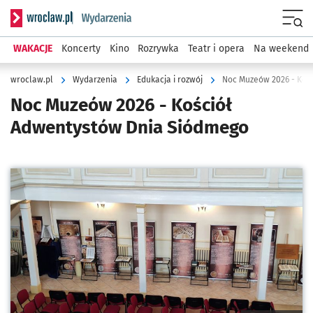
Serwis informacyjny wroclaw.pl podserwis: Wydarzenia
Menu
WAKACJE
Koncerty
Kino
Rozrywka
Teatr i opera
Na weekend
wroclaw.pl
Wydarzenia
Edukacja i rozwój
Noc Muzeów 2026 - Koś
Noc Muzeów 2026 - Kościół
Adwentystów Dnia Siódmego
Kliknij, aby powiększyć