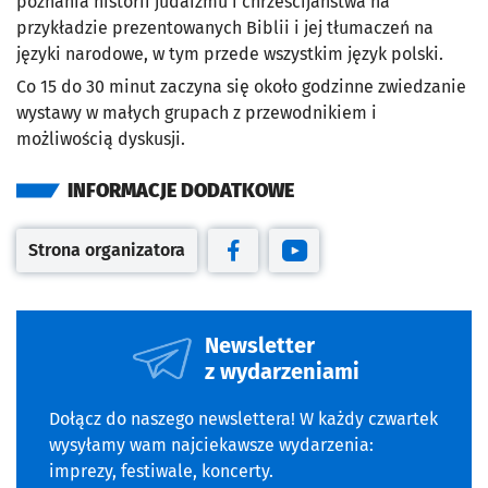
poznania historii judaizmu i chrześcijaństwa na
przykładzie prezentowanych Biblii i jej tłumaczeń na
języki narodowe, w tym przede wszystkim język polski.
Co 15 do 30 minut zaczyna się około godzinne zwiedzanie
wystawy w małych grupach z przewodnikiem i
możliwością dyskusji.
INFORMACJE DODATKOWE
Strona organizatora
Otwiera się w nowej karcie
Otwiera się w nowej karcie
Otwiera się w nowej kar
Newsletter
z wydarzeniami
Dołącz do naszego newslettera! W każdy czwartek
wysyłamy wam najciekawsze wydarzenia:
imprezy, festiwale, koncerty.