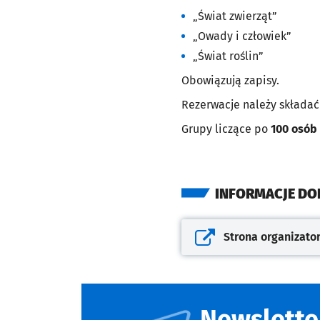
„Świat zwierząt”
„Owady i człowiek”
„Świat roślin”
Obowiązują zapisy.
Rezerwacje należy składać
Grupy liczące po
100 osób
INFORMACJE D
Strona organizato
Otwiera się w nowej kar
Newslette