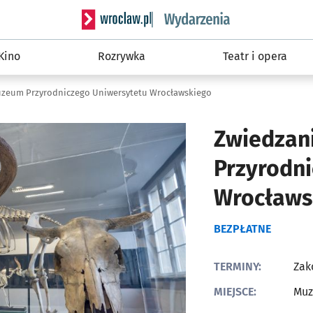
Serwis informacyjny wroclaw.pl podserwis: W
Kino
Rozrywka
Teatr i opera
zeum Przyrodniczego Uniwersytetu Wrocławskiego
Zwiedzan
Przyrodni
Wrocławs
BEZPŁATNE
TERMINY:
Zak
MIEJSCE:
Muz