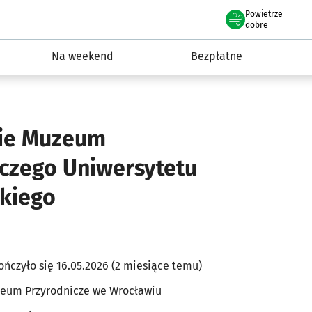
Powietrze
we Wrocławiu
ydarzenia
dobre
Na weekend
Bezpłatne
ie Muzeum
czego Uniwersytetu
kiego
ończyło się 16.05.2026 (2 miesiące temu)
eum Przyrodnicze we Wrocławiu