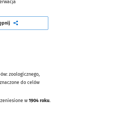
erwacja
artykuł
ępnij
ów: zoologicznego,
eznaczone do celów
rzeniesione w
1904 roku
.