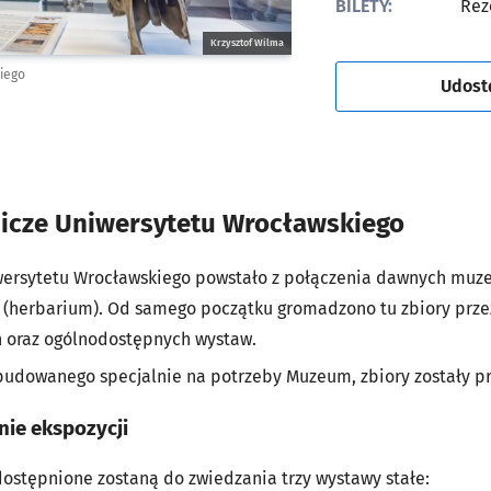
BILETY:
Rez
Krzysztof Wilma
iego
Udost
icze Uniwersytetu Wrocławskiego
ersytetu Wrocławskiego powstało z połączenia dawnych muze
a (herbarium). Od samego początku gromadzono tu zbiory prz
 oraz ogólnodostępnych wystaw.
udowanego specjalnie na potrzeby Muzeum, zbiory zostały p
ie ekspozycji
ostępnione zostaną do zwiedzania trzy wystawy stałe: