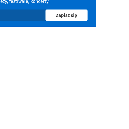
zy, festiwale, koncerty.
na newsletter
Zapisz się