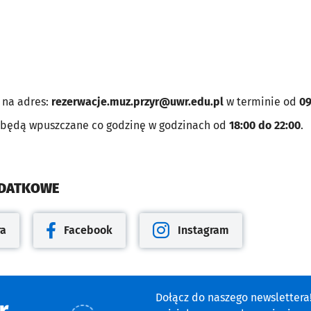
 na adres:
rezerwacje.muz.przyr@uwr.edu.pl
w terminie od
09
będą wpuszczane co godzinę w godzinach od
18:00 do 22:00
.
ODATKOWE
ra
Facebook
Instagram
cie
Otwiera się w nowej karcie
Otwiera się w nowej karcie
Dołącz do naszego newsletter
r