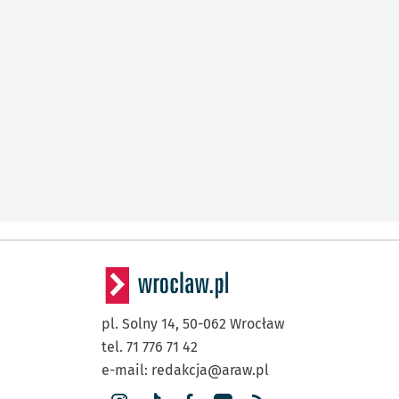
pl. Solny 14,
50-062
Wrocław
tel. 71 776 71 42
e-mail:
redakcja@araw.pl