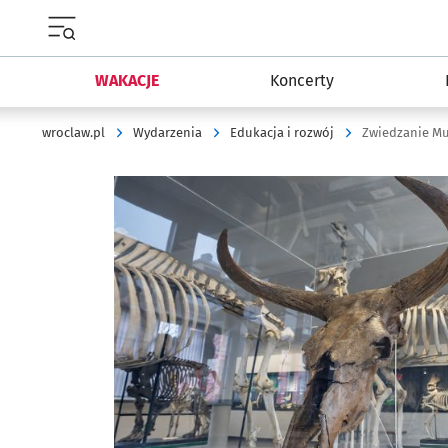
Menu główne portalu wroclaw.pl
WAKACJE
Koncerty
wroclaw.pl
Wydarzenia
Edukacja i rozwój
Zwiedzanie Mu
Kliknij, aby powiększyć