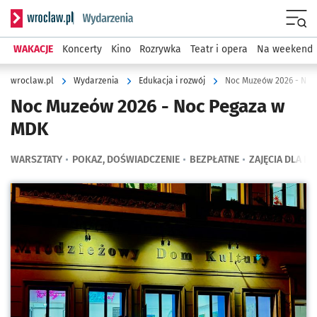
Serwis informacyjny wroclaw.pl podserwis: Wydarzenia
Menu
WAKACJE
Koncerty
Kino
Rozrywka
Teatr i opera
Na weekend
wroclaw.pl
Wydarzenia
Edukacja i rozwój
Noc Muzeów 2026 - Noc
Noc Muzeów 2026 - Noc Pegaza w
MDK
WARSZTATY
POKAZ, DOŚWIADCZENIE
BEZPŁATNE
ZAJĘCIA DLA DZ
Kliknij, aby powiększyć