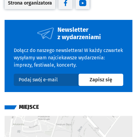
Strona organizatora
Otwiera się w nowej karcie
Otwiera się w nowej karcie
Otwiera się w nowej kar
Newsletter
z wydarzeniami
Dołącz do naszego newslettera! W każdy czwartek
wysyłamy wam najciekawsze wydarzenia:
imprezy, festiwale, koncerty.
na newslet
Zapisz się
Podaj swój e-mail
MIEJSCE