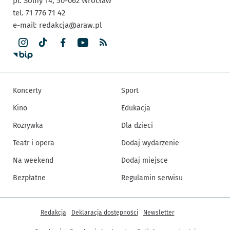
pl. Solny 14,
50-062
Wrocław
tel. 71 776 71 42
e-mail:
redakcja@araw.pl
Koncerty
Sport
Kino
Edukacja
Rozrywka
Dla dzieci
Teatr i opera
Dodaj wydarzenie
Na weekend
Dodaj miejsce
Bezpłatne
Regulamin serwisu
Inne informacje
Redakcja
Deklaracja dostępności
Newsletter