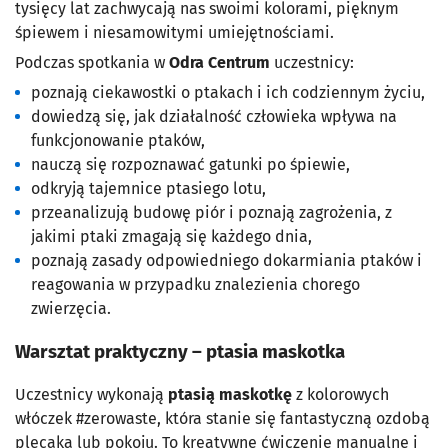
tysięcy lat zachwycają nas swoimi kolorami, pięknym
śpiewem i niesamowitymi umiejętnościami.
Podczas spotkania w
Odra Centrum
uczestnicy:
poznają ciekawostki o ptakach i ich codziennym życiu,
dowiedzą się, jak działalność człowieka wpływa na
funkcjonowanie ptaków,
nauczą się rozpoznawać gatunki po śpiewie,
odkryją tajemnice ptasiego lotu,
przeanalizują budowę piór i poznają zagrożenia, z
jakimi ptaki zmagają się każdego dnia,
poznają zasady odpowiedniego dokarmiania ptaków i
reagowania w przypadku znalezienia chorego
zwierzęcia.
Warsztat praktyczny – ptasia maskotka
Uczestnicy wykonają
ptasią maskotkę
z kolorowych
włóczek #zerowaste, która stanie się fantastyczną ozdobą
plecaka lub pokoju. To kreatywne ćwiczenie manualne i