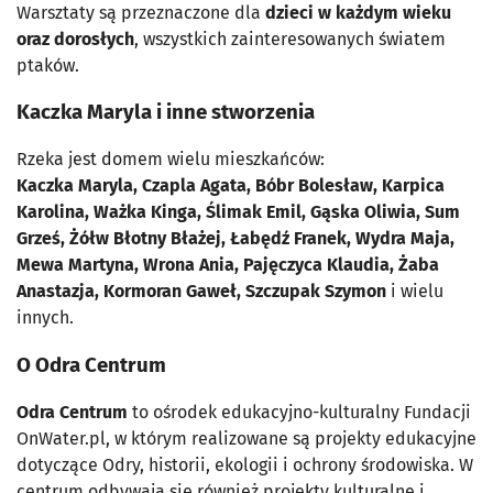
Warsztaty są przeznaczone dla
dzieci w każdym wieku
oraz dorosłych
, wszystkich zainteresowanych światem
ptaków.
Kaczka Maryla i inne stworzenia
Rzeka jest domem wielu mieszkańców:
Kaczka Maryla, Czapla Agata, Bóbr Bolesław, Karpica
Karolina, Ważka Kinga, Ślimak Emil, Gąska Oliwia, Sum
Grześ, Żółw Błotny Błażej, Łabędź Franek, Wydra Maja,
Mewa Martyna, Wrona Ania, Pajęczyca Klaudia, Żaba
Anastazja, Kormoran Gaweł, Szczupak Szymon
i wielu
innych.
O Odra Centrum
Odra Centrum
to ośrodek edukacyjno-kulturalny Fundacji
OnWater.pl, w którym realizowane są projekty edukacyjne
dotyczące Odry, historii, ekologii i ochrony środowiska. W
centrum odbywają się również projekty kulturalne i