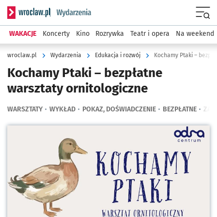
Serwis informacyjny wroclaw.pl podserwis: Wydarzenia
Menu
WAKACJE
Koncerty
Kino
Rozrywka
Teatr i opera
Na weekend
wroclaw.pl
Wydarzenia
Edukacja i rozwój
Kochamy Ptaki – bezpła
Kochamy Ptaki – bezpłatne
warsztaty ornitologiczne
WARSZTATY
WYKŁAD
POKAZ, DOŚWIADCZENIE
BEZPŁATNE
ZAJĘ
Kliknij, aby powiększyć