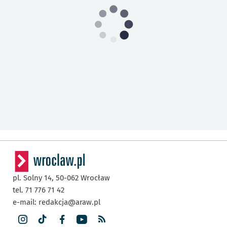
pl. Solny 14,
50-062
Wrocław
tel. 71 776 71 42
e-mail:
redakcja@araw.pl