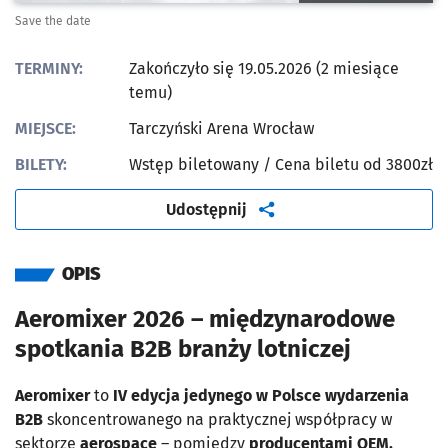
Save the date
TERMINY:
Zakończyło się 19.05.2026 (2 miesiące
temu)
MIEJSCE:
Tarczyński Arena Wrocław
BILETY:
Wstęp biletowany
/ Cena biletu od 3800zł
artykuł
Udostępnij
OPIS
Aeromixer 2026 – międzynarodowe
spotkania B2B branży lotniczej
Aeromixer
to
IV edycja jedynego w Polsce wydarzenia
B2B
skoncentrowanego na praktycznej współpracy w
sektorze
aerospace
– pomiędzy
producentami OEM,