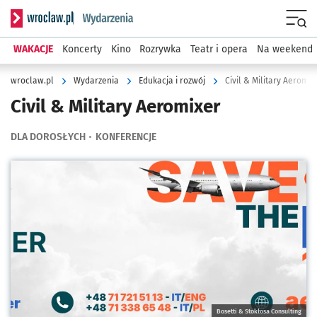
Serwis informacyjny wroclaw.pl podserwis: Wydarzenia
Menu
WAKACJE
Koncerty
Kino
Rozrywka
Teatr i opera
Na weekend
wroclaw.pl
Wydarzenia
Edukacja i rozwój
Civil & Military Aeromix
Civil & Military Aeromixer
DLA DOROSŁYCH
KONFERENCJE
Kliknij, aby powiększyć
Bosetti & Stokłosa Consulting