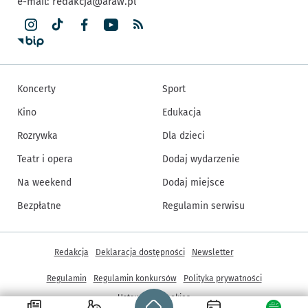
e-mail:
redakcja@araw.pl
Koncerty
Sport
Kino
Edukacja
Rozrywka
Dla dzieci
Teatr i opera
Dodaj wydarzenie
Na weekend
Dodaj miejsce
Bezpłatne
Regulamin serwisu
Inne informacje
Redakcja
Deklaracja dostępności
Newsletter
Regulamin
Regulamin konkursów
Polityka prywatności
Strona główna - wroclaw.pl
Ustawienia cookies