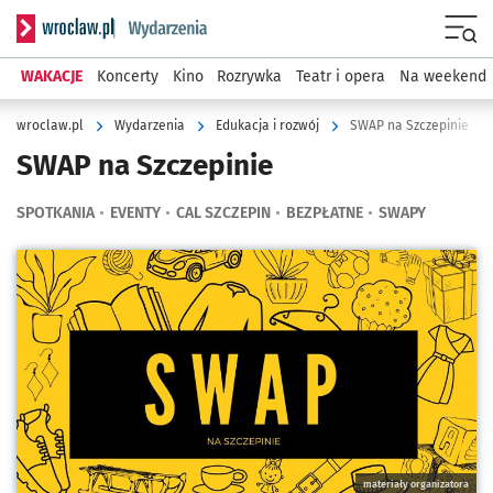
Serwis informacyjny wroclaw.pl podserwis: Wydarzenia
Menu
WAKACJE
Koncerty
Kino
Rozrywka
Teatr i opera
Na weekend
wroclaw.pl
Wydarzenia
Edukacja i rozwój
SWAP na Szczepinie
SWAP na Szczepinie
SPOTKANIA
EVENTY
CAL SZCZEPIN
BEZPŁATNE
SWAPY
Kliknij, aby powiększyć
materiały organizatora