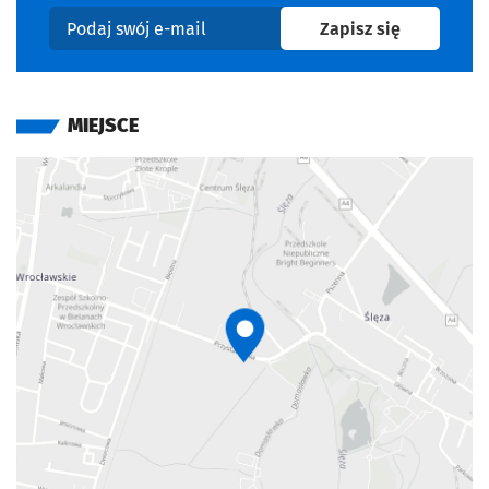
na newslet
Zapisz się
Podaj swój e-mail
MIEJSCE