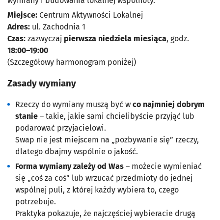
wymiany i budowania lokalnej wspólnoty.
Miejsce:
Centrum Aktywności Lokalnej
Adres:
ul. Zachodnia 1
Czas:
zazwyczaj
pierwsza niedziela miesiąca
, godz.
18:00–19:00
(Szczegółowy harmonogram poniżej)
Zasady wymiany
Rzeczy do wymiany muszą być w
co najmniej dobrym
stanie
– takie, jakie sami chcielibyście przyjąć lub
podarować przyjacielowi.
Swap nie jest miejscem na „pozbywanie się” rzeczy,
dlatego dbajmy wspólnie o jakość.
Forma wymiany zależy od Was
– możecie wymieniać
się „coś za coś” lub wrzucać przedmioty do jednej
wspólnej puli, z której każdy wybiera to, czego
potrzebuje.
Praktyka pokazuje, że najczęściej wybieracie drugą