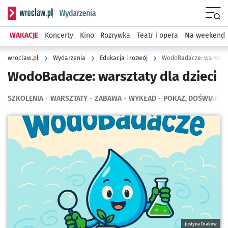
Serwis informacyjny wroclaw.pl podserwis: Wydarzenia
Menu
WAKACJE
Koncerty
Kino
Rozrywka
Teatr i opera
Na weekend
wroclaw.pl
Wydarzenia
Edukacja i rozwój
WodoBadacze: warsztaty
WodoBadacze: warsztaty dla dzieci
SZKOLENIA
WARSZTATY
ZABAWA
WYKŁAD
POKAZ, DOŚWIADCZ
Kliknij, aby powiększyć
Justyna Diaków