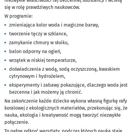
niezwykłe właściwości tej bezcennej substancji i wcielą
się w rolę prawdziwych naukowców.
W programie:
zmieniająca kolor woda i magiczne barwy,
tworzenie tęczy w szklance,
zamykanie chmury w słoiku,
balon odporny na ogień,
wrzątek w niskiej temperaturze,
doświadczenia z wodą, sodą oczyszczoną, kwaskiem
cytrynowym i hydrożelem,
eksperymenty i zabawy pokazujące, dlaczego woda jest
bezcenna i jak możemy ją chronić.
Na zakończenie każde dziecko wykona własną figurkę rafy
koralowej z ekologicznych materiałów, przekonując się, że
nauka, ekologia i kreatywność mogą tworzyć niezwykłe
połączenie.
To pełne odkryć warsztaty, podczas których nauka staje