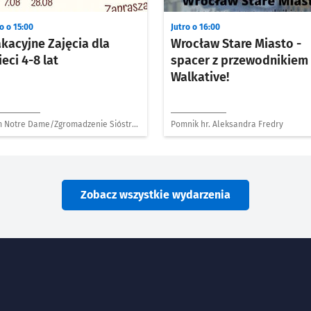
o o 15:00
Jutro o 16:00
kacyjne Zajęcia dla
Wrocław Stare Miasto -
ieci 4-8 lat
spacer z przewodnikiem
Walkative!
 Notre Dame/Zgromadzenie Sióstr
Pomnik hr. Aleksandra Fredry
olnych de Notre Dame
Zobacz wszystkie wydarzenia