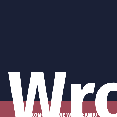
Wr
KONCERTY WE WROCŁAWIU