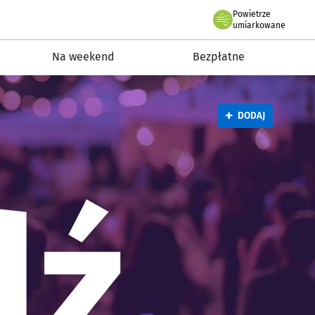
Powietrze
roclaw.pl podserwis: Wydarzen
we Wrocławiu
umiarkowane
Na weekend
Bezpłatne
+
DODAJ
dź