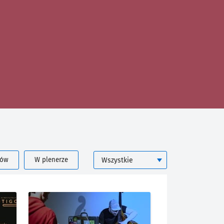
KATEGORIA
rów
W plenerze