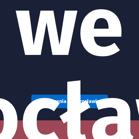
we
ocła
Wydarzenia we Wrocławiu