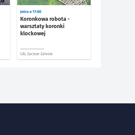
Jutro o 17:00
Koronkowa robota -
warsztaty koronki
klockowej
CAL Zacisze-Zalesie