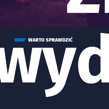
wyd
WARTO SPRAWDZIĆ
Znalezione wydarzenia