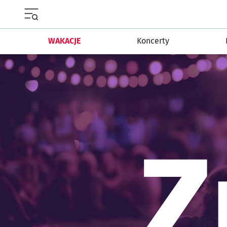
Menu główne portalu wroclaw.pl
WAKACJE
Koncerty
Z