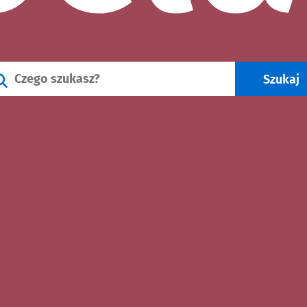
Wyszukiwarka wydarzeń we Wroc
Szukaj