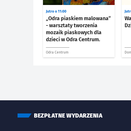
Jutro o 11:00
Jutr
„Odra piaskiem malowana“
Wa
- warsztaty tworzenia
Dz
mozaik piaskowych dla
dzieci w Odra Centrum.
Odra Centrum
Dom
Szk
BEZPŁATNE WYDARZENIA