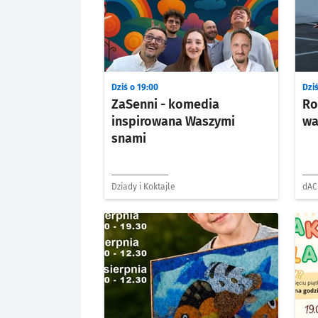
Dziś o 19:00
Dziś
ZaSenni - komedia
Ro
inspirowana Waszymi
wa
snami
Dziady i Koktajle
dAC